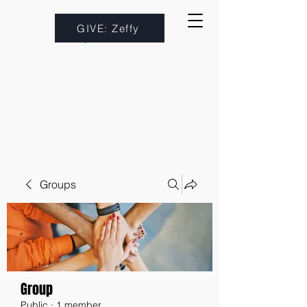
GIVE: Zeffy
Groups
Group
Public
·
1 member