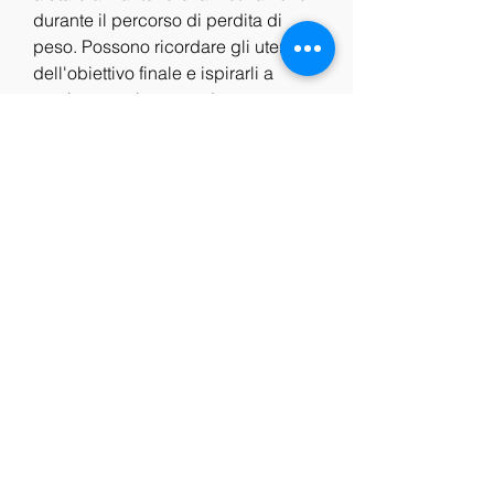
durante il percorso di perdita di 
peso. Possono ricordare gli utenti 
dell'obiettivo finale e ispirarli a 
continuare a lavorare duramente per 
raggiungerlo.
2. Creare un senso di comunità: Gli 
ecards di motivazione possono 
aiutare a creare un senso di 
comunità tra le persone che 
cercano di perdere peso. Possono 
fornire un'opportunità per gli utenti 
di scambiarsi messaggi di sostegno 
e incoraggiamento.
3. Personalizzazione: Gli ecards di 
motivazione possono essere 
personalizzati in base alle esigenze 