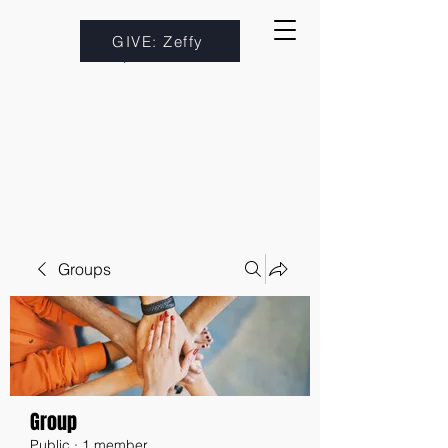
GIVE: Zeffy
Groups
Group
Public
·
1 member