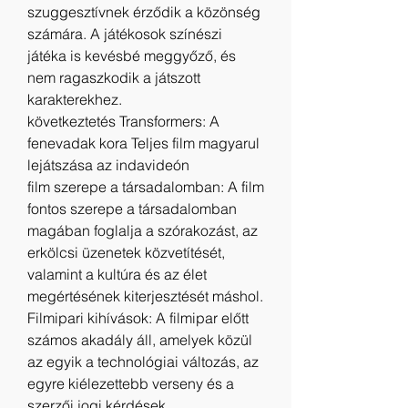
szuggesztívnek érződik a közönség 
számára. A játékosok színészi 
játéka is kevésbé meggyőző, és 
nem ragaszkodik a játszott 
karakterekhez.
következtetés Transformers: A 
fenevadak kora Teljes film magyarul 
lejátszása az indavideón
film szerepe a társadalomban: A film 
fontos szerepe a társadalomban 
magában foglalja a szórakozást, az 
erkölcsi üzenetek közvetítését, 
valamint a kultúra és az élet 
megértésének kiterjesztését máshol.
Filmipari kihívások: A filmipar előtt 
számos akadály áll, amelyek közül 
az egyik a technológiai változás, az 
egyre kiélezettebb verseny és a 
szerzői jogi kérdések.