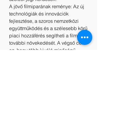
A jövő filmiparának reménye: Az új 
technológiák és innovációk 
fejlesztése, a szoros nemzetközi 
együttműködés és a szélesebb körű 
piaci hozzáférés segítheti a filmipar 
további növekedését. A végső cél 
az, hogy több kiváló minőségű 
filmet hozzunk létre, amelyek pozitív 
hatással vannak a társadalomra.
Indavideo Transformers: A 
fenevadak kora Videa Teljes Film 
Magyarul
Online Filmek Transformers: A 
fenevadak kora 2023 Teljes film 
Videa magyarul
Transformers: A fenevadak kora 
2023 online Teljes film magyarul
Transformers: A fenevadak kora 