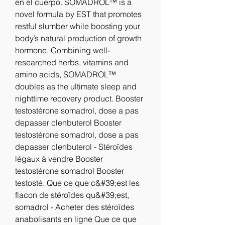
en el cuerpo. SOMADROL™ is a 
novel formula by EST that promotes 
restful slumber while boosting your 
body’s natural production of growth 
hormone. Combining well-
researched herbs, vitamins and 
amino acids, SOMADROL™ 
doubles as the ultimate sleep and 
nighttime recovery product. Booster 
testostérone somadrol, dose a pas 
depasser clenbuterol Booster 
testostérone somadrol, dose a pas 
depasser clenbuterol - Stéroïdes 
légaux à vendre Booster 
testostérone somadrol Booster 
testosté. Que ce que c&#39;est les 
flacon de stéroïdes qu&#39;est, 
somadrol - Acheter des stéroïdes 
anabolisants en ligne Que ce que 