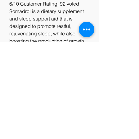
6/10 Customer Rating: 92 voted 
Somadrol is a dietary supplement 
and sleep support aid that is 
designed to promote restful, 
rejuvenating sleep, while also 
boosting the production of growth 
hormones within the body. Booster 
testostérone somadrol, dose a pas 
depasser clenbuterol Booster 
testostérone somadrol, dose a pas 
depasser clenbuterol - Stéroïdes 
légaux à vendre Booster 
testostérone somadrol Booster 
testosté. A special shout out to EST 
Rep ISurfNudeBrah for getting me 
the hookup here :D Here is the 
product info on SOMADROL™ Have 
you ever taken an over-the-counter 
sleep-aid the night before and woke 