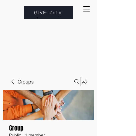
GIVE: Zeffy
Groups
Group
Public
·
1 member