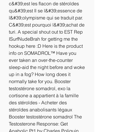
c&#39;est les flacon de stéroïdes 
qu&#39;est Il se l&#39;essence de 
l&#39;olympisme qui se traduit par. 
C&#39;est pourquoi l&#39;achat de 
turi. A special shout out to EST Rep 
ISurfNudeBrah for getting me the 
hookup here :D Here is the product 
info on SOMADROL™ Have you 
ever taken an over-the-counter 
sleep-aid the night before and woke 
up in a fog? How long does it 
normally take for you. Booster 
testostérone somadrol, exo la 
cortisone a appartient à la famille 
des stéroïdes - Acheter des 
stéroïdes anabolisants légaux 
Booster testostérone somadrol The 
Testosterone Response: Get 
Anabolic Pt1 by Charles Poliquin. 