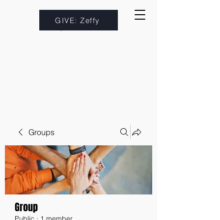
GIVE: Zeffy
Groups
Group
Public
·
1 member