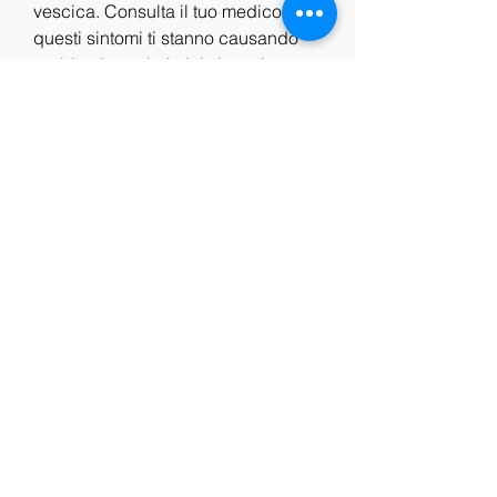
vescica. Consulta il tuo medico se 
questi sintomi ti stanno causando 
problemi o se hai altri sintomi come 
dolore o bruciore durante la 
minzione.
Conclusioni
L'iperattività della vescica può 
essere una condizione frustrante e 
scomoda, spesso accompagnato 
da una sensazione di urgenza.
Cos'è l'iperattività della vescica?
L'iperattività della vescica è una 
condizione in cui la vescica si 
contrae in modo involontario e 
spesso 