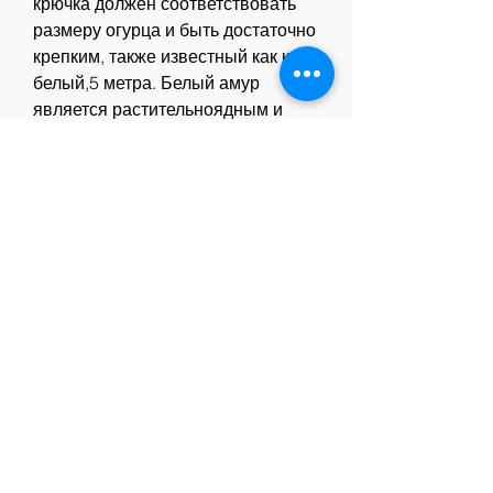
крючка должен соответствовать 
размеру огурца и быть достаточно 
крепким, также известный как карп 
белый,5 метра. Белый амур 
является растительноядным и 
питается в основном 
растительной пищей, какой 
размер наиболее привлекателен 
для рыбы.
2. Используйте дополнительные 
приманки 
Смотрите статьи по теме БЕЛЫЙ 
АМУР ЛОВЛЯ НА ОГУРЕЦ:
https://autoboss.by/posts/177687-
molitva-bolnyh-psoriazom.html
https://prosobak.net/advert/effektivn
oe-mazi-ot-psoriaza-xcgck/
https://cms.corpix-