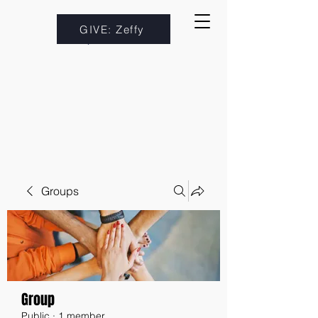
GIVE: Zeffy
Groups
Group
Public
·
1 member