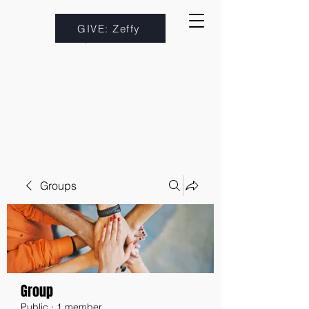
GIVE: Zeffy
Groups
Group
Public
·
1 member