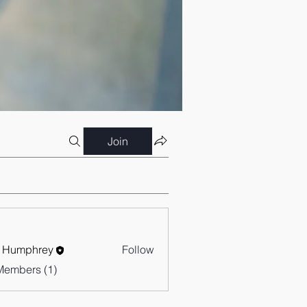
Join
 Humphrey
Follow
Members (1)