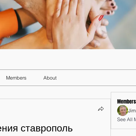
Members
About
Members
Jim
See All 
ения ставрополь