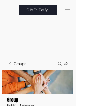
GIVE: Zeffy
Groups
Group
Public
·
1 member