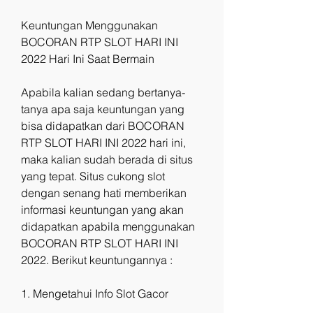
Keuntungan Menggunakan 
BOCORAN RTP SLOT HARI INI 
2022 Hari Ini Saat Bermain
Apabila kalian sedang bertanya-
tanya apa saja keuntungan yang 
bisa didapatkan dari BOCORAN 
RTP SLOT HARI INI 2022 hari ini, 
maka kalian sudah berada di situs 
yang tepat. Situs cukong slot 
dengan senang hati memberikan 
informasi keuntungan yang akan 
didapatkan apabila menggunakan 
BOCORAN RTP SLOT HARI INI 
2022. Berikut keuntungannya :
1. Mengetahui Info Slot Gacor