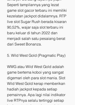
Seperti tampilannya yang lezat 
game slot gacor terbaru ini memiliki 
kezelatan jackpot didalamnya. RTP 
live slot Sugar Rush berada kisaran 
90,52%, wajar saja slot terbaru ini 
baru keluar di tahun 2022 dan 
menjadi salah satu pesaiang berat 
dari Sweet Bonanza.
5. Wild West Gold (Pragmatic Play)
WWG atau Wild West Gold adalah 
game bertema koboi yang sangat 
digemari oleh para slot mania. Slot 
Wild West Gold kerap memberikan 
hadiah jackpot kepada setiap 
pemainnya. Apa lagi nilai indikator 
live RTPnya selalu tertinggi setiap 