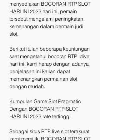
menyediakan BOCORAN RTP SLOT 
HARI INI 2022 hari ini, pemain 
tersebut mengalami peningkatan 
kemenangan dalam bermain judi 
slot.
Berikut itulah beberapa keuntungan 
saat mengetahui bocoran RTP ldive 
hari ini, kami harap dengan adanya 
penjelasan ini kalian dapat 
memenangkan permainan slot 
dengan mudah.
Kumpulan Game Slot Pragmatic 
Dengan BOCORAN RTP SLOT 
HARI INI 2022 rate tertinggi
Sebagai situs RTP live slot terakurat 
kami memiliki BOCORAN RTP SLOT 