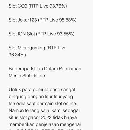
Slot CQ9 (RTP Live 93.76%)
Slot Joker123 (RTP Live 95.88%)
Slot ION Slot (RTP Live 93.55%)
Slot Microgaming (RTP Live 
96.34%)
Beberapa Istilah Dalam Permainan 
Mesin Slot Online
Untuk para pemula pasti sangat 
bingung dengan fitur-fitur yang 
tersedia saat bermain slot online. 
Namun tenang saja, kami sebagai 
situs slot gacor 2022 tidak hanya 
memberikan penjelasan mengenai 