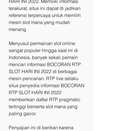
HARI INI 2022. Memiliki informasi 
terakurat, situs ini dapat di jadikan 
referensi terpercaya untuk memilih 
mesin slot mana yang mudah 
menang.
Menyusul permainan slot online 
sangat populer hingga saat ini di 
Indonesia, banyak sekali pemain 
mencari informasi BOCORAN RTP 
SLOT HARI INI 2022 di berbagai 
mesin pencarian. RTP live selaku 
situs penyedia informasi BOCORAN 
RTP SLOT HARI INI 2022 
memberikan daftar RTP pragmatic 
tertinggi berserta slot mana yang 
paling gacor.
Penyajian ini di berikan karena 