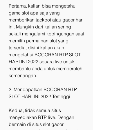
Pertama, kalian bisa mengetahui 
game slot apa saja yang 
memberikan jackpot atau gacor hari 
ini. Mungkin dari kalian sering 
sekali mengalami kebingungan saat 
memilih permainan slot yang 
tersedia, disini kalian akan 
mengetahui BOCORAN RTP SLOT 
HARI INI 2022 secara live untuk 
membantu anda untuk memperoleh 
kemenangan.
2. Mendapatkan BOCORAN RTP 
SLOT HARI INI 2022 Tertinggi
Kedua, tidak semua situs 
menyediakan RTP live. Dengan 
bermain di situs slot gacor 