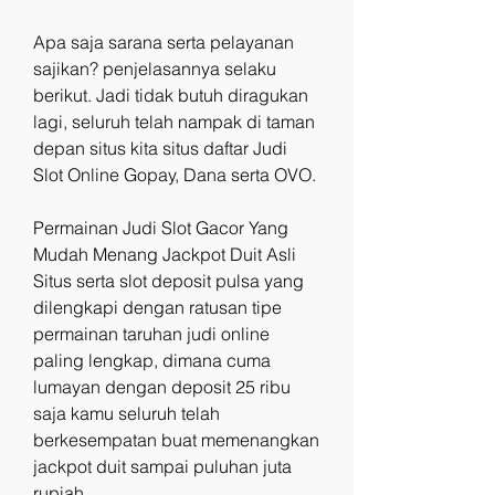
Apa saja sarana serta pelayanan 
sajikan? penjelasannya selaku 
berikut. Jadi tidak butuh diragukan 
lagi, seluruh telah nampak di taman 
depan situs kita situs daftar Judi 
Slot Online Gopay, Dana serta OVO.
Permainan Judi Slot Gacor Yang 
Mudah Menang Jackpot Duit Asli
Situs serta slot deposit pulsa yang 
dilengkapi dengan ratusan tipe 
permainan taruhan judi online 
paling lengkap, dimana cuma 
lumayan dengan deposit 25 ribu 
saja kamu seluruh telah 
berkesempatan buat memenangkan 
jackpot duit sampai puluhan juta 
rupiah.