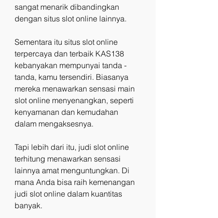
sangat menarik dibandingkan 
dengan situs slot online lainnya.
Sementara itu situs slot online 
terpercaya dan terbaik KAS138 
kebanyakan mempunyai tanda - 
tanda, kamu tersendiri. Biasanya 
mereka menawarkan sensasi main 
slot online menyenangkan, seperti 
kenyamanan dan kemudahan 
dalam mengaksesnya.
Tapi lebih dari itu, judi slot online 
terhitung menawarkan sensasi 
lainnya amat menguntungkan. Di 
mana Anda bisa raih kemenangan 
judi slot online dalam kuantitas 
banyak.