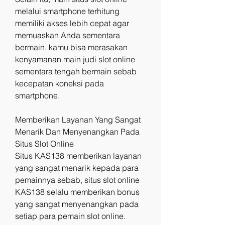
melalui smartphone terhitung 
memiliki akses lebih cepat agar 
memuaskan Anda sementara 
bermain. kamu bisa merasakan 
kenyamanan main judi slot online 
sementara tengah bermain sebab 
kecepatan koneksi pada 
smartphone.
Memberikan Layanan Yang Sangat 
Menarik Dan Menyenangkan Pada 
Situs Slot Online
Situs KAS138 memberikan layanan 
yang sangat menarik kepada para 
pemainnya sebab, situs slot online 
KAS138 selalu memberikan bonus 
yang sangat menyenangkan pada 
setiap para pemain slot online.