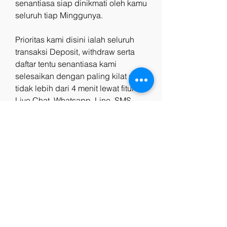
senantiasa siap dinikmati oleh kamu 
seluruh tiap Minggunya.
Prioritas kami disini ialah seluruh 
transaksi Deposit, withdraw serta 
daftar tentu senantiasa kami 
selesaikan dengan paling kilat serta 
tidak lebih dari 4 menit lewat fitur 
Live Chat, Whatsapp, Line, SMS 
ataupun Telepon.
Tidak hanya itu pula kami tentu 
senantiasa membagikan Data 
berarti seputar panduan taruhan 
judi online untuk para pendatang 
baru semacam Metode Bermain 
yang Mudah dalam tiap tipe game 
Judi Slot yang telah kami sajikan. 
Bila kalian memanglah seseorang 