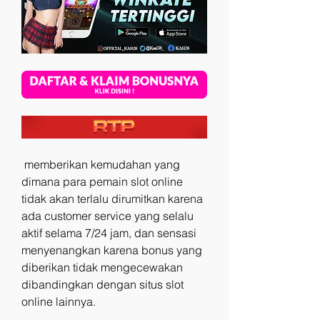
 memberikan kemudahan yang 
dimana para pemain slot online 
tidak akan terlalu dirumitkan karena 
ada customer service yang selalu 
aktif selama 7/24 jam, dan sensasi 
menyenangkan karena bonus yang 
diberikan tidak mengecewakan 
dibandingkan dengan situs slot 
online lainnya.