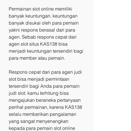
Permainan slot online memiliki 
banyak keuntungan, keuntungan 
banyak disukai oleh para pemain 
yakni respons berasal dari para 
agen. Sebab respons cepat dari 
agen slot situs KAS138 bisa 
menjadi keuntungan tersendiri bagi 
para member atau pemain.
Respons cepat dari para agen judi 
slot bisa menjadi permintaan 
tersendiri bagi Anda para pemain 
judi slot. kamu terhitung bisa 
mengajukan beraneka pertanyaan 
perihal permainan, karena KAS138 
selalu memberikan pengalaman 
yang sangat menyenangkan 
kepada para pemain slot online 