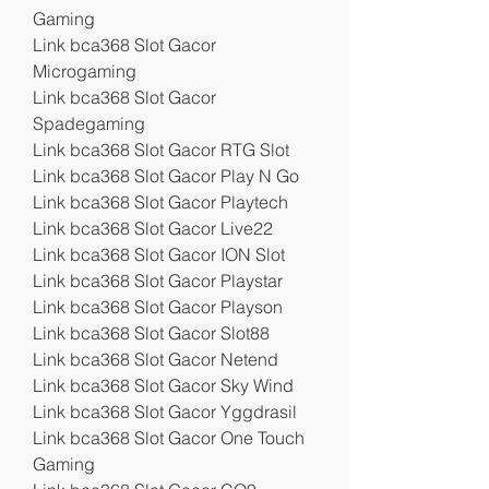
Gaming
Link bca368 Slot Gacor 
Microgaming
Link bca368 Slot Gacor 
Spadegaming
Link bca368 Slot Gacor RTG Slot
Link bca368 Slot Gacor Play N Go
Link bca368 Slot Gacor Playtech
Link bca368 Slot Gacor Live22
Link bca368 Slot Gacor ION Slot
Link bca368 Slot Gacor Playstar
Link bca368 Slot Gacor Playson
Link bca368 Slot Gacor Slot88
Link bca368 Slot Gacor Netend
Link bca368 Slot Gacor Sky Wind
Link bca368 Slot Gacor Yggdrasil
Link bca368 Slot Gacor One Touch 
Gaming