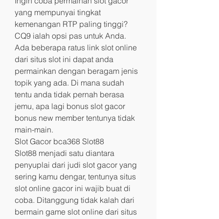
Ingin coba permainan slot gacor 
yang mempunyai tingkat 
kemenangan RTP paling tinggi? 
CQ9 ialah opsi pas untuk Anda. 
Ada beberapa ratus link slot online 
dari situs slot ini dapat anda 
permainkan dengan beragam jenis 
topik yang ada. Di mana sudah 
tentu anda tidak pernah berasa 
jemu, apa lagi bonus slot gacor 
bonus new member tentunya tidak 
main-main.
Slot Gacor bca368 Slot88
Slot88 menjadi satu diantara 
penyuplai dari judi slot gacor yang 
sering kamu dengar, tentunya situs 
slot online gacor ini wajib buat di 
coba. Ditanggung tidak kalah dari 
bermain game slot online dari situs 