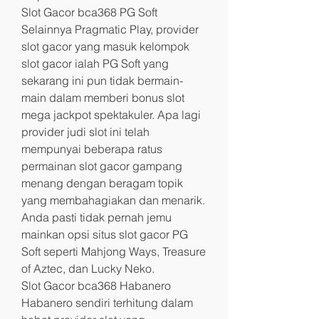
Slot Gacor bca368 PG Soft
Selainnya Pragmatic Play, provider 
slot gacor yang masuk kelompok 
slot gacor ialah PG Soft yang 
sekarang ini pun tidak bermain-
main dalam memberi bonus slot 
mega jackpot spektakuler. Apa lagi 
provider judi slot ini telah 
mempunyai beberapa ratus 
permainan slot gacor gampang 
menang dengan beragam topik 
yang membahagiakan dan menarik. 
Anda pasti tidak pernah jemu 
mainkan opsi situs slot gacor PG 
Soft seperti Mahjong Ways, Treasure 
of Aztec, dan Lucky Neko.
Slot Gacor bca368 Habanero
Habanero sendiri terhitung dalam 