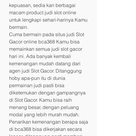
kepuasan, sedia kan berbagai 
macam product judi slot online 
untuk lengkapi sehari-harinya Kamu 
bermain.
Cuma bermain pada situs judi Slot 
Gacor online bca368 Kamu bisa 
memainkan semua judi slot gacor 
hari ini. Ada banyak kembali 
kemenangan mudah datang dari 
agen judi Slot Gacor. Ditanggung 
hoby apa-pun itu di dunia 
permainan judi pasti bisa 
diketemukan dengan gampangnya 
di Slot Gacor. Kamu bisa raih 
menang besar, dengan peluang 
modal yang lebih murah mudah. 
Penarikan kemenangan berapa saja 
di bca368 bisa dikerjakan secara 