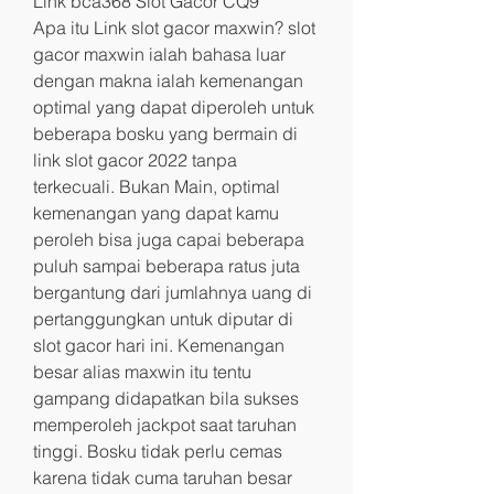
Link bca368 Slot Gacor CQ9
Apa itu Link slot gacor maxwin? slot 
gacor maxwin ialah bahasa luar 
dengan makna ialah kemenangan 
optimal yang dapat diperoleh untuk 
beberapa bosku yang bermain di 
link slot gacor 2022 tanpa 
terkecuali. Bukan Main, optimal 
kemenangan yang dapat kamu 
peroleh bisa juga capai beberapa 
puluh sampai beberapa ratus juta 
bergantung dari jumlahnya uang di 
pertanggungkan untuk diputar di 
slot gacor hari ini. Kemenangan 
besar alias maxwin itu tentu 
gampang didapatkan bila sukses 
memperoleh jackpot saat taruhan 
tinggi. Bosku tidak perlu cemas 
karena tidak cuma taruhan besar 