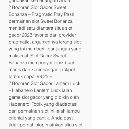
gandakan kemenangan Anda.
? Bocoran Slot Gacor Sweet 
Bonanza – Pragmatic Play Pasti 
permainan slot Sweet Bonanza 
menjadi satu diantara situs slot 
gacor 2023 favorite dari provider 
pragmatic, argumennya terang slot 
yang ini memberi keuntungan yang 
maksimal. Slot Gacor Sweet 
Bonanza mempunyai topik buah 
manis dan kemenangan jackpot 
terbaik capai 98,25%.
? Bocoran Slot Gacor Lantern Luck 
– Habanero Lantern Luck ialah 
game slot gacor yang dibikin oleh 
Habanero. Topik yang diadaptasi 
dari permainan slot ini ialah lampu 
oriental yang cantik. Anda pasti 
tidak pernah stop mainkan situs slot 