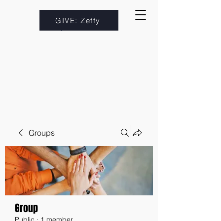
GIVE: Zeffy
Groups
Group
Public
·
1 member