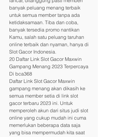
lancar, ditanggung pasti memberi 
banyak peluang menang terbaik 
untuk semua member tanpa ada 
ketidaksamaan. Tiba dan coba, 
banyak tersedia promo nantikan 
Kamu, salah satu peluang taruhan 
online terbaik dan nyaman, hanya di 
Slot Gacor Indonesia.
20 Daftar Link Slot Gacor Maxwin 
Gampang Menang 2023 Terpercaya 
Di bca368
Daftar Link Slot Gacor Maxwin 
gampang menang akan dikasih ke 
semua member setia di link slot 
gacor terbaru 2023 ini. Untuk 
memperoleh akun dari situs judi slot 
online yang cukup mudah ini cuma 
memerlukan beberapa data saja 
yang bisa mempermudah kita saat 