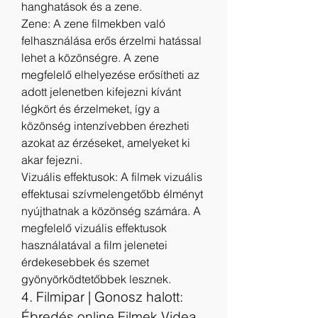
hanghatások és a zene.
Zene: A zene filmekben való 
felhasználása erős érzelmi hatással 
lehet a közönségre. A zene 
megfelelő elhelyezése erősítheti az 
adott jelenetben kifejezni kívánt 
légkört és érzelmeket, így a 
közönség intenzívebben érezheti 
azokat az érzéseket, amelyeket ki 
akar fejezni.
Vizuális effektusok: A filmek vizuális 
effektusai szívmelengetőbb élményt 
nyújthatnak a közönség számára. A 
megfelelő vizuális effektusok 
használatával a film jelenetei 
érdekesebbek és szemet 
gyönyörködtetőbbek lesznek.
4. Filmipar | Gonosz halott: 
Ébredés online Filmek Videa