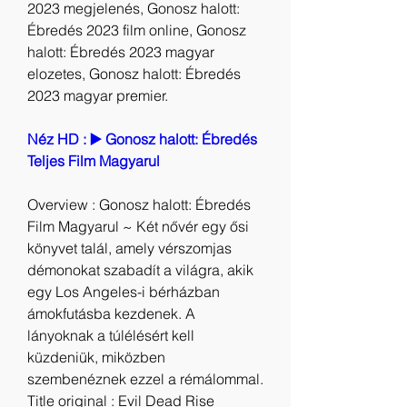
2023 megjelenés, Gonosz halott: 
Ébredés 2023 film online, Gonosz 
halott: Ébredés 2023 magyar 
elozetes, Gonosz halott: Ébredés 
2023 magyar premier.
Néz HD : ▶️ Gonosz halott: Ébredés 
Teljes Film Magyarul
Overview : Gonosz halott: Ébredés 
Film Magyarul ~ Két nővér egy ősi 
könyvet talál, amely vérszomjas 
démonokat szabadít a világra, akik 
egy Los Angeles-i bérházban 
ámokfutásba kezdenek. A 
lányoknak a túlélésért kell 
küzdeniük, miközben 
szembenéznek ezzel a rémálommal.
Title original : Evil Dead Rise