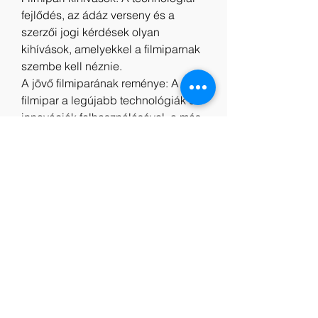
fejlődés, az ádáz verseny és a 
szerzői jogi kérdések olyan 
kihívások, amelyekkel a filmiparnak 
szembe kell néznie.
A jövő filmiparának reménye: A 
filmipar a legújabb technológiák és 
innovációk felhasználásával, a más 
országokkal való együttműködés 
fokozásával és a szélesebb piachoz 
való hozzáférés kiterjesztésével 
tovább haladhat és fejlődhet. A cél 
az, hogy több kiváló minőségű 
filmet készítsenek, amelyek pozitív 
hatással vannak a társadalomra.
Indavideo Gonosz halott: Ébredés 
Videa Teljes Film Magyarul
Online Filmek Gonosz halott: 
Ébredés 2023 Teljes film Videa 