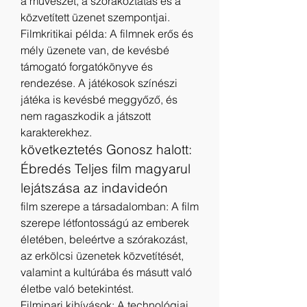
a művészet, a szórakoztatás és a 
közvetített üzenet szempontjai.
Filmkritikai példa: A filmnek erős és 
mély üzenete van, de kevésbé 
támogató forgatókönyve és 
rendezése. A játékosok színészi 
játéka is kevésbé meggyőző, és 
nem ragaszkodik a játszott 
karakterekhez.
következtetés Gonosz halott: 
Ébredés Teljes film magyarul 
lejátszása az indavideón
film szerepe a társadalomban: A film 
szerepe létfontosságú az emberek 
életében, beleértve a szórakozást, 
az erkölcsi üzenetek közvetítését, 
valamint a kultúrába és másutt való 
életbe való betekintést.
Filmipari kihívások: A technológiai 