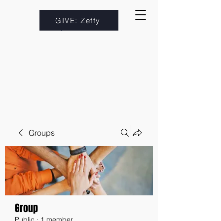
GIVE: Zeffy
Groups
Group
Public
·
1 member