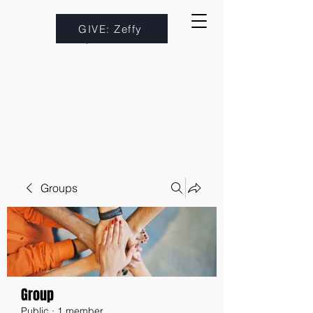
GIVE: Zeffy
Groups
Group
Public
·
1 member