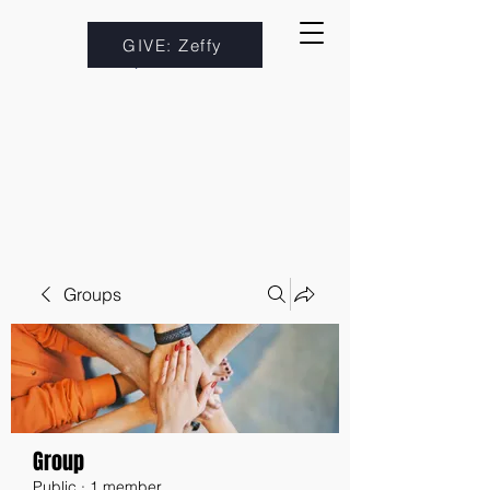
GIVE: Zeffy
Groups
Group
Public
·
1 member