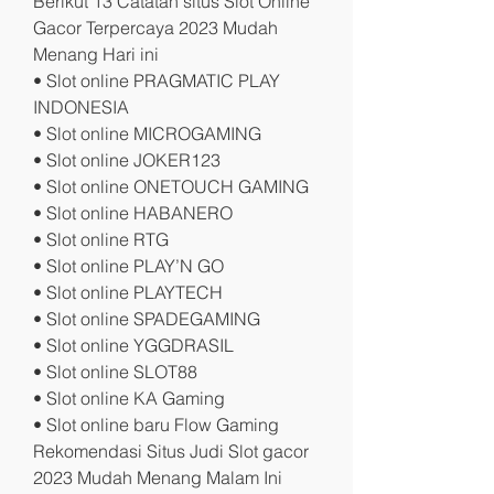
Berikut 13 Catatan situs Slot Online 
Gacor Terpercaya 2023 Mudah 
Menang Hari ini
• Slot online PRAGMATIC PLAY 
INDONESIA
• Slot online MICROGAMING
• Slot online JOKER123
• Slot online ONETOUCH GAMING
• Slot online HABANERO
• Slot online RTG
• Slot online PLAY’N GO
• Slot online PLAYTECH
• Slot online SPADEGAMING
• Slot online YGGDRASIL
• Slot online SLOT88
• Slot online KA Gaming
• Slot online baru Flow Gaming
Rekomendasi Situs Judi Slot gacor 
2023 Mudah Menang Malam Ini