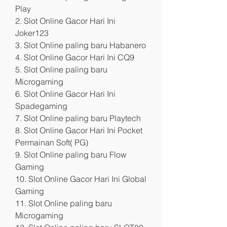
Play
2. Slot Online Gacor Hari Ini 
Joker123
3. Slot Online paling baru Habanero
4. Slot Online Gacor Hari Ini CQ9
5. Slot Online paling baru 
Microgaming
6. Slot Online Gacor Hari Ini 
Spadegaming
7. Slot Online paling baru Playtech
8. Slot Online Gacor Hari Ini Pocket 
Permainan Soft( PG)
9. Slot Online paling baru Flow 
Gaming
10. Slot Online Gacor Hari Ini Global 
Gaming
11. Slot Online paling baru 
Microgaming