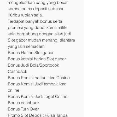
mengeluarkan uang yang besar 
karena cuma deposit sebesar 
10ribu rupiah saja.
Terdapat banyak bonus serta 
promosi yang dapat kamu miliki 
kala bergabung dengan situs judi 
Slot gacor mudah menang, diantara 
yang lain semacam:
Bonus Harian Slot gacor
Bonus komisi harian Slot gacor
Bonus Judi Bola/Sportbook 
Cashback
Bonus Komisi harian Live Casino
Bonus Komisi Judi tembak ikan 
online
Bonus Komisi Judi Togel Online
Bonus cashback
Bonus Turn Over
Promo Slot Deposit Pulsa Tanpa 