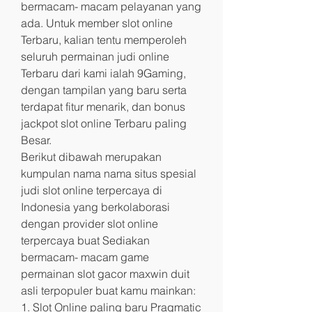
bermacam- macam pelayanan yang 
ada. Untuk member slot online 
Terbaru, kalian tentu memperoleh 
seluruh permainan judi online 
Terbaru dari kami ialah 9Gaming, 
dengan tampilan yang baru serta 
terdapat fitur menarik, dan bonus 
jackpot slot online Terbaru paling 
Besar.
Berikut dibawah merupakan 
kumpulan nama nama situs spesial 
judi slot online terpercaya di 
Indonesia yang berkolaborasi 
dengan provider slot online 
terpercaya buat Sediakan 
bermacam- macam game 
permainan slot gacor maxwin duit 
asli terpopuler buat kamu mainkan:
1. Slot Online paling baru Pragmatic 