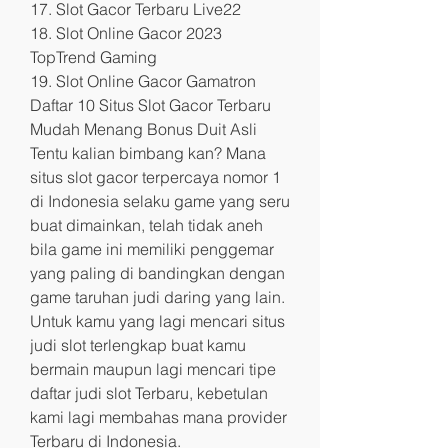
17. Slot Gacor Terbaru Live22
18. Slot Online Gacor 2023 
TopTrend Gaming
19. Slot Online Gacor Gamatron
Daftar 10 Situs Slot Gacor Terbaru 
Mudah Menang Bonus Duit Asli
Tentu kalian bimbang kan? Mana 
situs slot gacor terpercaya nomor 1 
di Indonesia selaku game yang seru 
buat dimainkan, telah tidak aneh 
bila game ini memiliki penggemar 
yang paling di bandingkan dengan 
game taruhan judi daring yang lain. 
Untuk kamu yang lagi mencari situs 
judi slot terlengkap buat kamu 
bermain maupun lagi mencari tipe 
daftar judi slot Terbaru, kebetulan 
kami lagi membahas mana provider 
Terbaru di Indonesia.