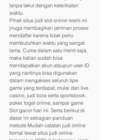
tanpa takut dengan keterikatan 
waktu.
Pihak situs judi slot online resmi ini 
jnuga membagikan jaminan proses 
mendaftar karena tidak perlu 
membutuhkan waktu yang sangat 
lama. Cuma dalam satu menit saja, 
maka kalian sudah bisa 
mendapatkan akun ataupun user ID 
yang nantinya bisa digunakan 
dalam mengakses seluruh tipe 
game yang terdapat, mulai dari live 
casino, judi bola serta sportsbook, 
poker, togel online, sampai game 
Slot gacor hari ini. Serta berikut di 
dasar ini sebagian panduan 
metode Mudah catatan judi online 
formal lewat situs judi online 