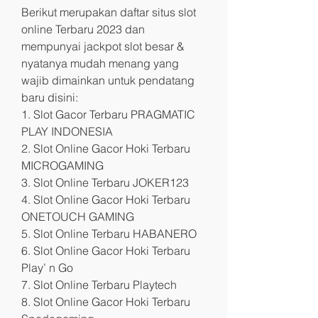
Berikut merupakan daftar situs slot 
online Terbaru 2023 dan 
mempunyai jackpot slot besar & 
nyatanya mudah menang yang 
wajib dimainkan untuk pendatang 
baru disini:
1. Slot Gacor Terbaru PRAGMATIC 
PLAY INDONESIA
2. Slot Online Gacor Hoki Terbaru 
MICROGAMING
3. Slot Online Terbaru JOKER123
4. Slot Online Gacor Hoki Terbaru 
ONETOUCH GAMING
5. Slot Online Terbaru HABANERO
6. Slot Online Gacor Hoki Terbaru 
Play’ n Go
7. Slot Online Terbaru Playtech
8. Slot Online Gacor Hoki Terbaru 