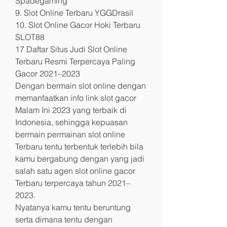
Spadegaming
9. Slot Online Terbaru YGGDrasil
10. Slot Online Gacor Hoki Terbaru 
SLOT88
17 Daftar Situs Judi Slot Online 
Terbaru Resmi Terpercaya Paling 
Gacor 2021–2023
Dengan bermain slot online dengan 
memanfaatkan info link slot gacor 
Malam Ini 2023 yang terbaik di 
Indonesia, sehingga kepuasan 
bermain permainan slot online 
Terbaru tentu terbentuk terlebih bila 
kamu bergabung dengan yang jadi 
salah satu agen slot online gacor 
Terbaru terpercaya tahun 2021–
2023.
Nyatanya kamu tentu beruntung 
serta dimana tentu dengan 