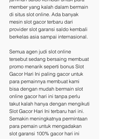
member yang kalah dalam bermain 
di situs slot online. Ada banyak 
mesin slot gacor terbaru dari 
provider slot garansi saldo kembali 
berkelas asia sampai internasional.
Semua agen judi slot online 
tersebut sedang bersaing membuat 
promo menarik seperti bonus Slot 
Gacor Hari Ini paling gacor untuk 
para pemainnya membuat kami 
bisa dengan mudah bermain slot 
online gacor hari ini tanpa perlu 
takut kalah hanya dengan mengikuti 
Slot Gacor Hari Ini terbaru hari ini. 
Semakin meningkatnya permintaan 
para pemain untuk mengadakan 
slot garansi 100% gacor hari ini 