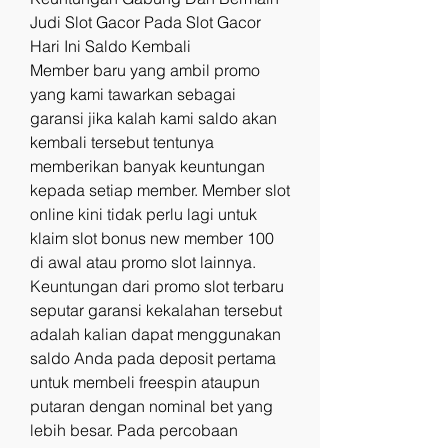
Judi Slot Gacor Pada Slot Gacor 
Hari Ini Saldo Kembali
Member baru yang ambil promo 
yang kami tawarkan sebagai 
garansi jika kalah kami saldo akan 
kembali tersebut tentunya 
memberikan banyak keuntungan 
kepada setiap member. Member slot 
online kini tidak perlu lagi untuk 
klaim slot bonus new member 100 
di awal atau promo slot lainnya. 
Keuntungan dari promo slot terbaru 
seputar garansi kekalahan tersebut 
adalah kalian dapat menggunakan 
saldo Anda pada deposit pertama 
untuk membeli freespin ataupun 
putaran dengan nominal bet yang 
lebih besar. Pada percobaan 