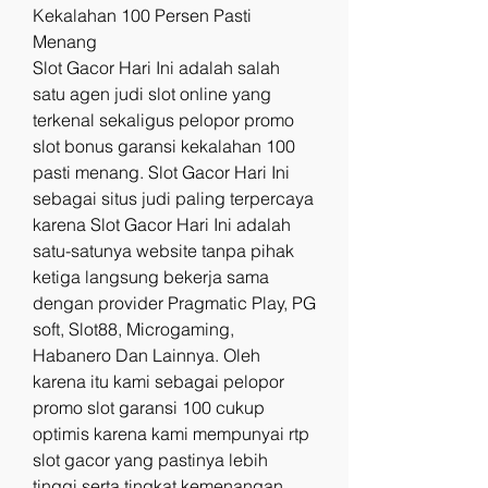
Kekalahan 100 Persen Pasti 
Menang
Slot Gacor Hari Ini adalah salah 
satu agen judi slot online yang 
terkenal sekaligus pelopor promo 
slot bonus garansi kekalahan 100 
pasti menang. Slot Gacor Hari Ini 
sebagai situs judi paling terpercaya 
karena Slot Gacor Hari Ini adalah 
satu-satunya website tanpa pihak 
ketiga langsung bekerja sama 
dengan provider Pragmatic Play, PG 
soft, Slot88, Microgaming, 
Habanero Dan Lainnya. Oleh 
karena itu kami sebagai pelopor 
promo slot garansi 100 cukup 
optimis karena kami mempunyai rtp 
slot gacor yang pastinya lebih 
tinggi serta tingkat kemenangan 