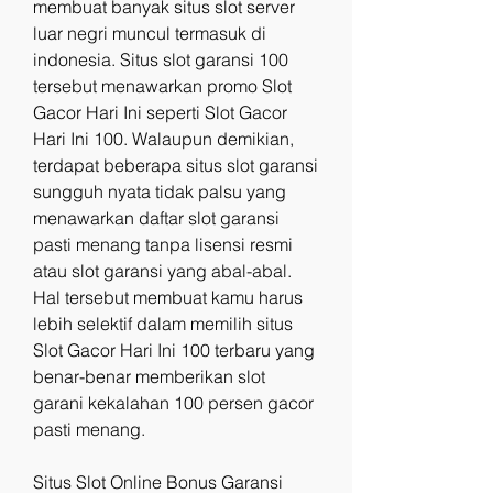
membuat banyak situs slot server 
luar negri muncul termasuk di 
indonesia. Situs slot garansi 100 
tersebut menawarkan promo Slot 
Gacor Hari Ini seperti Slot Gacor 
Hari Ini 100. Walaupun demikian, 
terdapat beberapa situs slot garansi 
sungguh nyata tidak palsu yang 
menawarkan daftar slot garansi 
pasti menang tanpa lisensi resmi 
atau slot garansi yang abal-abal. 
Hal tersebut membuat kamu harus 
lebih selektif dalam memilih situs 
Slot Gacor Hari Ini 100 terbaru yang 
benar-benar memberikan slot 
garani kekalahan 100 persen gacor 
pasti menang.
Situs Slot Online Bonus Garansi 