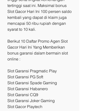
tertinggi saat ini. Maksimal bonus 
Slot Gacor Hari Ini 100 persen saldo 
kembali yang dapat di klaim juga 
mencapai 50 ribu rupiah dengan 
syarat to 10 kali.
Berikut 10 Daftar Promo Agen Slot 
Gacor Hari Ini Yang Memberikan 
bonus garansi dalam bermain slot 
online :
Slot Garansi Pragmatic Play
Slot Garansi PG Soft
Slot Garansi Spade Gaming
Slot Garansi Habanero
Slot Garansi CQ9
Slot Garansi Joker Gaming
Slot Gacor Playtech