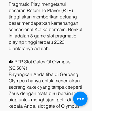
Pragmatic Play, mengetahui 
besaran Return To Player (RTP) 
tinggi akan memberikan peluang 
besar mendapatkan kemenangan 
sensasional Ketika bermain. Berikut 
ini adalah 8 game slot pragmatic 
play rtp tinggi terbaru 2023, 
diantaranya adalah:
🔱 RTP Slot Gates Of Olympus 
(96,50%)
Bayangkan Anda tiba di Gerbang 
Olympus hanya untuk menemukan 
seorang kakek yang tampak seperti 
Zeus dengan mata biru bersinar, 
siap untuk menghujani petir di 
kepala Anda, slot gate of Olympus 
merupakan game pragmatic 
pertama yang memiliki tingkat slot 
rtp tertinggi di seluruh daftar game 