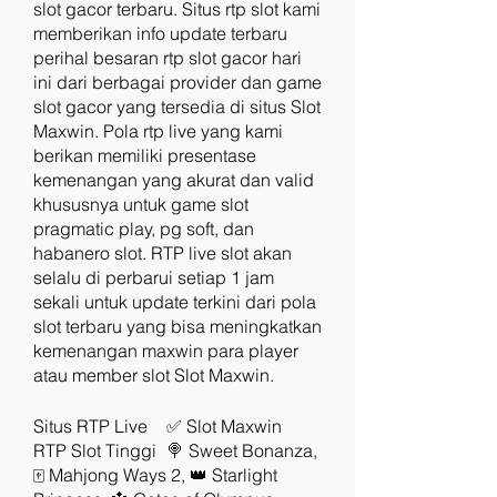
slot gacor terbaru. Situs rtp slot kami 
memberikan info update terbaru 
perihal besaran rtp slot gacor hari 
ini dari berbagai provider dan game 
slot gacor yang tersedia di situs Slot 
Maxwin. Pola rtp live yang kami 
berikan memiliki presentase 
kemenangan yang akurat dan valid 
khususnya untuk game slot 
pragmatic play, pg soft, dan 
habanero slot. RTP live slot akan 
selalu di perbarui setiap 1 jam 
sekali untuk update terkini dari pola 
slot terbaru yang bisa meningkatkan 
kemenangan maxwin para player 
atau member slot Slot Maxwin.
Situs RTP Live	✅ Slot Maxwin
RTP Slot Tinggi	🍭 Sweet Bonanza, 
🀄 Mahjong Ways 2, 👑 Starlight 