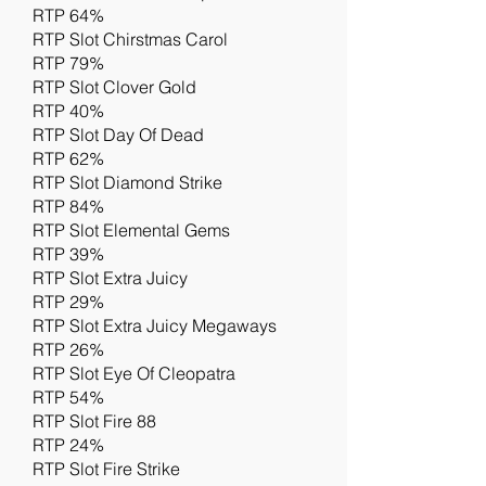
RTP 64%
RTP Slot Chirstmas Carol
RTP 79%
RTP Slot Clover Gold
RTP 40%
RTP Slot Day Of Dead
RTP 62%
RTP Slot Diamond Strike
RTP 84%
RTP Slot Elemental Gems
RTP 39%
RTP Slot Extra Juicy
RTP 29%
RTP Slot Extra Juicy Megaways
RTP 26%
RTP Slot Eye Of Cleopatra
RTP 54%
RTP Slot Fire 88
RTP 24%
RTP Slot Fire Strike