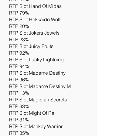
RTP Slot Hand Of Midas
RTP 79%
RTP Slot Hokkaido Wolf
RTP 20%
RTP Slot Jokers Jewels
RTP 23%
RTP Slot Juicy Fruits
RTP 92%
RTP Slot Lucky Lightning
RTP 94%
RTP Slot Madame Destiny
RTP 96%
RTP Slot Madame Destiny M
RTP 13%
RTP Slot Magician Secrets
RTP 33%
RTP Slot Might Of Ra
RTP 31%
RTP Slot Monkey Warrior
RTP 85%