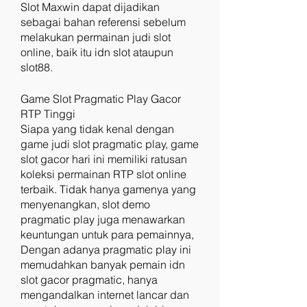
Slot Maxwin dapat dijadikan 
sebagai bahan referensi sebelum 
melakukan permainan judi slot 
online, baik itu idn slot ataupun 
slot88.
Game Slot Pragmatic Play Gacor 
RTP Tinggi
Siapa yang tidak kenal dengan 
game judi slot pragmatic play, game 
slot gacor hari ini memiliki ratusan 
koleksi permainan RTP slot online 
terbaik. Tidak hanya gamenya yang 
menyenangkan, slot demo 
pragmatic play juga menawarkan 
keuntungan untuk para pemainnya, 
Dengan adanya pragmatic play ini 
memudahkan banyak pemain idn 
slot gacor pragmatic, hanya 
mengandalkan internet lancar dan 