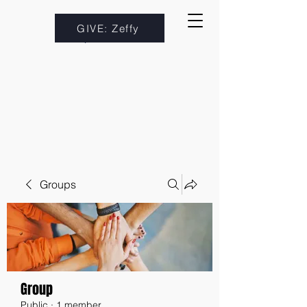
GIVE: Zeffy
Groups
Group
Public
·
1 member