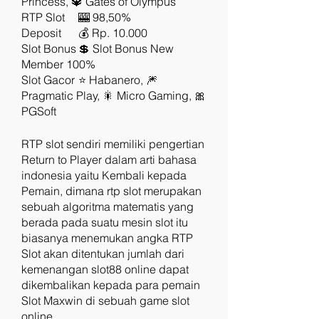
Princess, 🔱 Gates of Olympus
RTP Slot	🎰 98,50%
Deposit	💰 Rp. 10.000
Slot Bonus	💲 Slot Bonus New 
Member 100%
Slot Gacor	⭐ Habanero, 🎆 
Pragmatic Play, 🎇 Micro Gaming, 🎀 
PGSoft
RTP slot sendiri memiliki pengertian 
Return to Player dalam arti bahasa 
indonesia yaitu Kembali kepada 
Pemain, dimana rtp slot merupakan 
sebuah algoritma matematis yang 
berada pada suatu mesin slot itu 
biasanya menemukan angka RTP 
Slot akan ditentukan jumlah dari 
kemenangan slot88 online dapat 
dikembalikan kepada para pemain 
Slot Maxwin di sebuah game slot 
online.