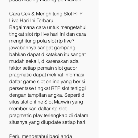
Cara Cek & Menghitung Slot RTP 
Live Hari Ini Terbaru
Bagaimana cara untuk mengetahui 
tingkat slot rtp live hari ini dan cara 
menghitung pola slot rtp live? 
jawabannya sangat gampang 
bahkan dapat dikatakan itu sangat 
mudah sekali, dikarenakan ada 
faktor setiap pemain slot gacor 
pragmatic dapat melihat informasi 
daftar game slot online yang berisi 
persentase tingkat RTP slot tertiggi 
dengan tampilan angka. Seperti di 
situs slot online Slot Maxwin yang 
memberikan daftar rtp slot 
pragmatic play terlengkap di dalam 
situsnya yang diupdate setiap hari.
Perlu mengetahui bagi anda 