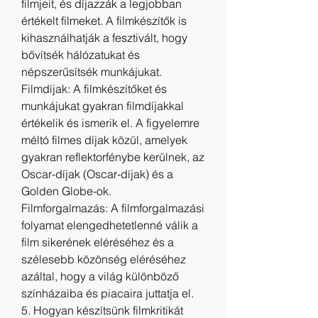
filmjeit, és díjazzák a legjobban 
értékelt filmeket. A filmkészítők is 
kihasználhatják a fesztivált, hogy 
bővítsék hálózatukat és 
népszerűsítsék munkájukat.
Filmdíjak: A filmkészítőket és 
munkájukat gyakran filmdíjakkal 
értékelik és ismerik el. A figyelemre 
méltó filmes díjak közül, amelyek 
gyakran reflektorfénybe kerülnek, az 
Oscar-díjak (Oscar-díjak) és a 
Golden Globe-ok.
Filmforgalmazás: A filmforgalmazási 
folyamat elengedhetetlenné válik a 
film sikerének eléréséhez és a 
szélesebb közönség eléréséhez 
azáltal, hogy a világ különböző 
színházaiba és piacaira juttatja el.
5. Hogyan készítsünk filmkritikát