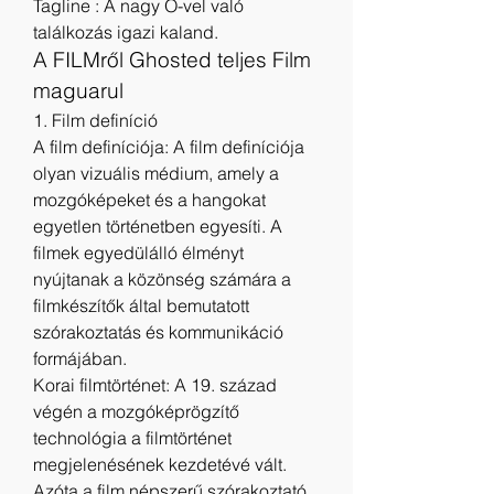
Tagline : A nagy Ő-vel való 
találkozás igazi kaland.
A FILMről Ghosted teljes Film 
maguarul
1. Film definíció
A film definíciója: A film definíciója 
olyan vizuális médium, amely a 
mozgóképeket és a hangokat 
egyetlen történetben egyesíti. A 
filmek egyedülálló élményt 
nyújtanak a közönség számára a 
filmkészítők által bemutatott 
szórakoztatás és kommunikáció 
formájában.
Korai filmtörténet: A 19. század 
végén a mozgóképrögzítő 
technológia a filmtörténet 
megjelenésének kezdetévé vált. 
Azóta a film népszerű szórakoztató 