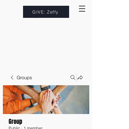
GIVE: Zeffy
Groups
Group
Public
·
1 member