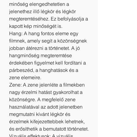
minőség elengedhetetlen a 
jelenethez illő légkör és légkör 
megteremtéséhez. Ez befolyásolja a 
kapott kép minőségét is.
Hang: A hang fontos eleme egy 
filmnek, amely segít a közönségnek 
jobban átérezni a történetet. A jó 
hangminőség megteremtése 
érdekében figyelmet kell fordítani a 
párbeszéd, a hanghatások és a 
zene elemeire.
Zene: A zene jelenléte a filmekben 
nagy érzelmi hatást gyakorolhat a 
közönségre. A megfelelő zene 
használatával az adott jelenetben 
megmutatni kívánt légkör és 
érzelmek kifejezettebbek lehetnek, 
és erősíthetik a bemutatott történetet.
Vizuális effektusok: A vizuális 