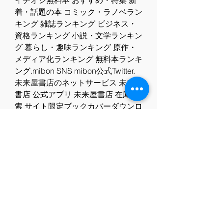
イチオシ無料本 おすすめ・特集 新
着・話題の本 コミック・ラノベラン
キング 雑誌ランキング ビジネス・
資格ランキング 小説・文学ランキン
グ 暮らし・趣味ランキング 原作・
メディア化ランキング 無料本ランキ
ング.mibon SNS mibon公式Twitter.
未来屋書店のネットサービス 未来屋
書店 公式アプリ 未来屋書店 在庫検
索 サイト限定ブックカバーダウンロ
ード 未来屋書店 店舗情報. 商品レビ
ュー ブックスのレビュー.楽天ブッ
クスランキング情報 週間ランキング 
ランキング情報がありません。 日別
ランキング ランキング情報がありま
せん。.エロボン（ケイエスエスノベ
ルズ） 雑破　業.だいすき！（後
編）（Ｈｏｔ　ｍｉｌｋ　ｎｏｖｅ
ｌｓ） 雑破業.シンデレラ狂想曲