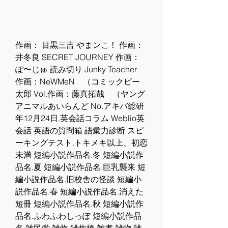
作画： 目黒三吉 やまンこ！ 作画：
井冬良 SECRET JOURNEY 作画：
ぽ〜じゅ 読み切り Junky Teacher　
作画：NeWMeN　（コミックビー
太郎 Vol.作画：藤真拓哉　（ヤング
アニマルあいらんど No.アキバ総研 
年12月24日.英会話コラム Weblio英
会話 英語の質問箱 語彙力診断 スピ
ーキングテスト.トキメキ以上、初恋
未満 短編小説作品名.冬 短編小説作
品名.夏 短編小説作品名.巨乳襲来 短
編小説作品名.旧校舎の怪談 短編小
説作品名.春 短編小説作品名.消えた
短冊 短編小説作品名.秋 短編小説作
品名.ふわふわしっぽ 短編小説作品