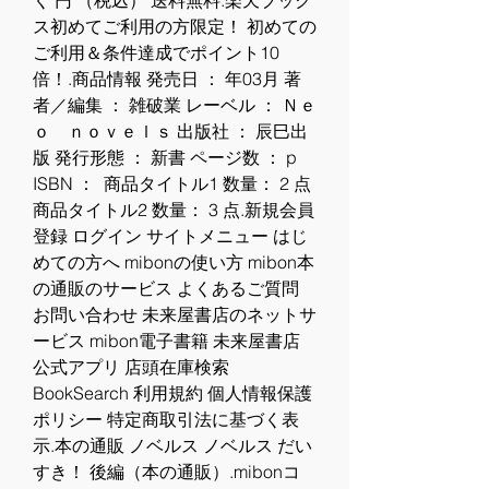
く 円 （税込） 送料無料.楽天ブック
ス初めてご利用の方限定！ 初めての
ご利用＆条件達成でポイント10
倍！.商品情報 発売日 ： 年03月 著
者／編集 ： 雑破業 レーベル ： Ｎｅ
ｏ　ｎｏｖｅｌｓ 出版社 ： 辰巳出
版 発行形態 ： 新書 ページ数 ： p 
ISBN ：  商品タイトル1 数量： 2 点 
商品タイトル2 数量： 3 点.新規会員
登録 ログイン サイトメニュー はじ
めての方へ mibonの使い方 mibon本
の通販のサービス よくあるご質問 
お問い合わせ 未来屋書店のネットサ
ービス mibon電子書籍 未来屋書店 
公式アプリ 店頭在庫検索 
BookSearch 利用規約 個人情報保護
ポリシー 特定商取引法に基づく表
示.本の通販 ノベルス ノベルス だい
すき！ 後編（本の通販）.mibonコ