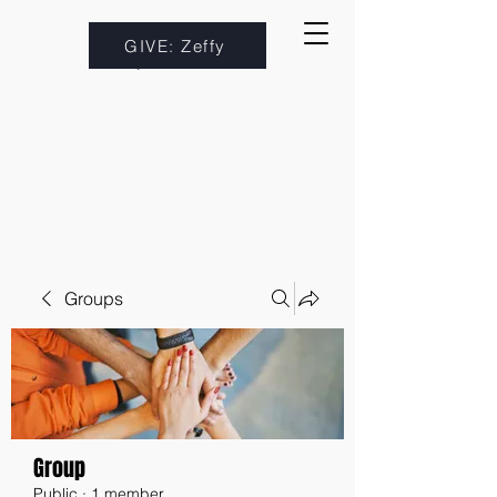
GIVE: Zeffy
Groups
Group
Public
·
1 member