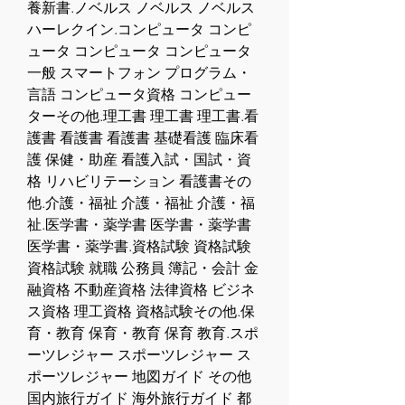
養新書.ノベルス ノベルス ノベルス 
ハーレクイン.コンピュータ コンピ
ュータ コンピュータ コンピュータ
一般 スマートフォン プログラム・
言語 コンピュータ資格 コンピュー
ターその他.理工書 理工書 理工書.看
護書 看護書 看護書 基礎看護 臨床看
護 保健・助産 看護入試・国試・資
格 リハビリテーション 看護書その
他.介護・福祉 介護・福祉 介護・福
祉.医学書・薬学書 医学書・薬学書 
医学書・薬学書.資格試験 資格試験 
資格試験 就職 公務員 簿記・会計 金
融資格 不動産資格 法律資格 ビジネ
ス資格 理工資格 資格試験その他.保
育・教育 保育・教育 保育 教育.スポ
ーツレジャー スポーツレジャー ス
ポーツレジャー 地図ガイド その他 
国内旅行ガイド 海外旅行ガイド 都