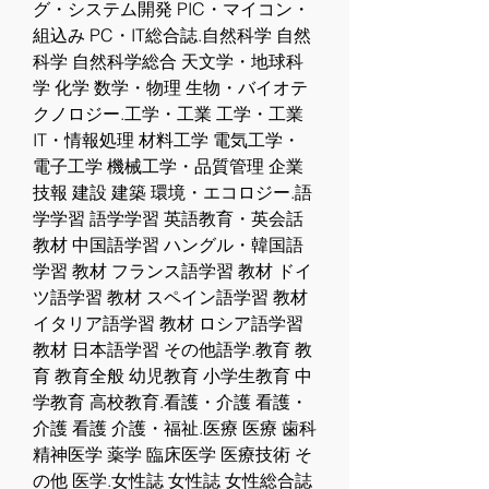
グ・システム開発 PIC・マイコン・
組込み PC・IT総合誌.自然科学 自然
科学 自然科学総合 天文学・地球科
学 化学 数学・物理 生物・バイオテ
クノロジー.工学・工業 工学・工業 
IT・情報処理 材料工学 電気工学・
電子工学 機械工学・品質管理 企業
技報 建設 建築 環境・エコロジー.語
学学習 語学学習 英語教育・英会話 
教材 中国語学習 ハングル・韓国語
学習 教材 フランス語学習 教材 ドイ
ツ語学習 教材 スペイン語学習 教材 
イタリア語学習 教材 ロシア語学習 
教材 日本語学習 その他語学.教育 教
育 教育全般 幼児教育 小学生教育 中
学教育 高校教育.看護・介護 看護・
介護 看護 介護・福祉.医療 医療 歯科 
精神医学 薬学 臨床医学 医療技術 そ
の他 医学.女性誌 女性誌 女性総合誌 