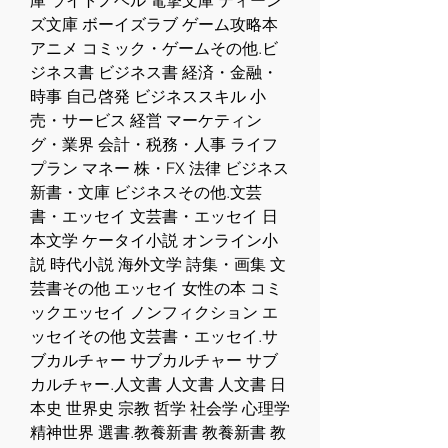
庫 ライトノベル 電撃文庫 ティーン
ズ文庫 ボーイズラブ ゲーム攻略本 
アニメ コミック・ゲームその他.ビ
ジネス書 ビジネス書 経済・金融・
時事 自己啓発 ビジネススキル 小
売・サービス 経営 マーケティン
グ・業界 会計・税務・人事 ライフ
プラン マネー 株・FX 法律 ビジネス
新書・文庫 ビジネスその他.文芸
書・エッセイ 文芸書・エッセイ 日
本文学 ケータイ小説 オンライン小
説 時代小説 海外文学 詩集・画集 文
芸書その他 エッセイ 女性の本 コミ
ックエッセイ ノンフィクション エ
ッセイその他 文芸書・エッセイ.サ
ブカルチャー サブカルチャー サブ
カルチャー.人文書 人文書 人文書 日
本史 世界史 宗教 哲学 社会学 心理学 
精神世界 選書.教養新書 教養新書 教