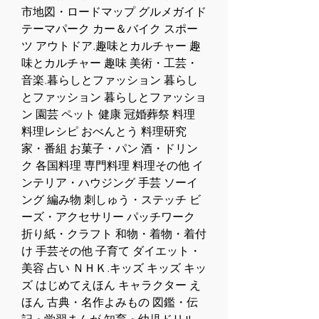
市地図・ロードマップ グルメガイド 
テーマパーク カー＆バイク スポー
ツ アウトドア.趣味とカルチャー 趣
味とカルチャー 趣味 美術・工芸・
音楽.暮らしとファッション 暮らし
とファッション 暮らしとファッショ
ン 園芸 ペット 健康 冠婚葬祭 料理 
料理レシピ おべんとう 料理研究
家・番組 お菓子・パン 酒・ドリン
ク 各国料理 専門料理 料理その他 イ
ンテリア・ハウジング 手芸 ソーイ
ング 編み物 刺しゅう・ステッチ ビ
ーズ・アクセサリー パッチワーク 
折り紙・クラフト 和物・着物・着付
け 手芸その他 子育て ダイエット・
美容 占い ＮＨＫ.キッズ キッズ キッ
ズ はじめてえほん キャラクター え
ほん 古典・名作よみもの 図鑑・伝