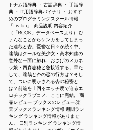
トナム語辞典 ・ 古語辞典 ・ 手話辞
典 ・ IT用語辞典バイナリ ・ おすす
めのプログラミングスクール情報
「Livifun」. 商品説明 内容紹介
（「BOOK」データベースより） ひ
ょんなことからケンカをしてしまっ
た達哉と杏。憂鬱な日々が続く中、
達哉はクールな美少女・高木知佳の
意外な一面に触れ、おさげのメガネ
ッ娘・西森志穂と急接近する。果た
して、達哉と杏の恋の行方は？そし
て、ついに明かされる杏の秘密と
は？前編を上回るエッチ度で迫るエ
ロチックラブコメ、ここに完結。.商
品レビュー ブックスのレビュー.楽
天ブックスランキング情報 週間ラン
キング ランキング情報がありませ
ん。 日別ランキング ランキング情