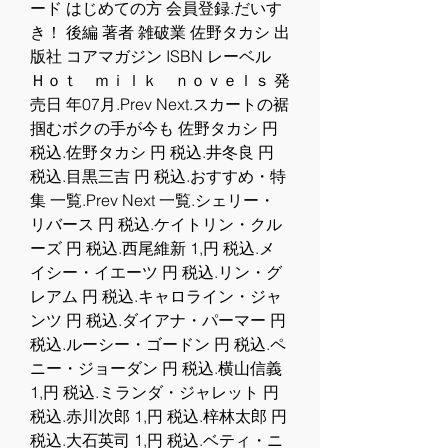
ード はじめての方 会員登録.だいす
き！ 後編 著者 雑破業 佐野タカシ 出
版社 コアマガジン ISBN レーベル 
Ｈｏｔ　ｍｉｌｋ　ｎｏｖｅｌｓ 発
売日 年07月.Prev Next.スカートの裾
掴むボクの手が今も 佐野タカシ 円 
税込.佐野タカシ 円 税込.井冬良 円 
税込.目黒三吉 円 税込.おすすめ・特
集 一覧.Prev Next 一覧.シェリー・
リバース 円 税込.ケイトリン・クル
ーズ 円 税込.西尾維新 1,円 税込.メ
イシー・イエーツ 円 税込.リン・グ
レアム 円 税込.キャロライン・ジャ
ンツ 円 税込.ダイアナ・パーマー 円 
税込.ルーシー・ゴードン 円 税込.ペ
ニー・ジョーダン 円 税込.横山信義 
1,円 税込.ミランダ・ジャレット 円 
税込.赤川次郎 1,円 税込.梓林太郎 円 
税込.大石英司 1,円 税込.ベティ・ニ