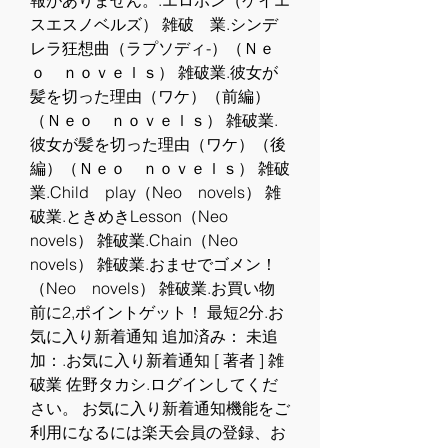
報がありません。.エロボン（ケイエ
スエスノベルズ） 雑破　業.シンデ
レラ狂想曲（ラプソディ-）（Ｎｅ
ｏ　ｎｏｖｅｌｓ） 雑破業.彼女が
髪を切った理由（ワケ）（前編）
（Ｎｅｏ　ｎｏｖｅｌｓ） 雑破業.
彼女が髪を切った理由（ワケ）（後
編）（Ｎｅｏ　ｎｏｖｅｌｓ） 雑破
業.Child　play（Neo　novels） 雑
破業.ときめきLesson（Neo　
novels） 雑破業.Chain（Neo　
novels） 雑破業.おませでゴメン！
（Neo　novels） 雑破業.お買い物
前に2,ポイントゲット！ 最短2分.お
気に入り新着通知 追加済み： 未追
加：.お気に入り新着通知 [ 著者 ] 雑
破業 佐野タカシ.ログインしてくだ
さい。 お気に入り新着通知機能をご
利用になるには楽天会員の登録、お