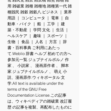
名.雑民党 雑炊 雑炊橋 雑煮 雑物 雑
用 雑破業 雑種 雑種地 雑種第一代 雑
種賎民 雑穀 雑穀八.ビジネス ｜ 業界
用語 ｜ コンピュータ ｜ 電車 ｜ 自
動車・バイク ｜ 船 ｜ 工学 ｜ 建
築・不動産 ｜ 学問 文化 ｜ 生活 ｜ 
ヘルスケア ｜ 趣味 ｜ スポーツ ｜ 
生物 ｜ 食品 ｜ 人名 ｜ 方言 ｜ 辞
書・百科事典 ご利用にあたっ
て.Weblio 辞書 ヘルプ.初めての方へ 
参加元一覧.ジュブナイルポルノ 作
家 、 小説家 、 漫画原作者 、 脚本
家.ジュブナイルポルノ 、 萌え 小
説、漫画原作.ウィキポータル 文
学.All text is available under the 
terms of the GNU Free 
Documentation License.この記事
は、ウィキペディアの雑破業 改訂履
歴 の記事を複製、再配布したものに