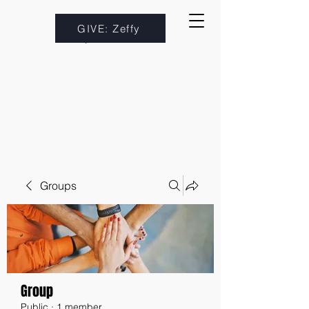
GIVE: Zeffy
Groups
Group
Public
·
1 member