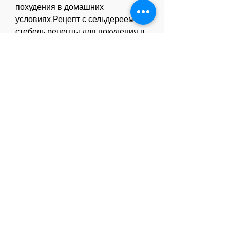
похудения в домашних 
условиях,Рецепт с сельдереем 
стебель рецепты для похудения в 
домашних условиях
Сельдерей – это не только вкусное 
овощное блюдо, но и ценный 
продукт для здоровья. Его стебли 
содержат большое количество 
витаминов, но много питательных 
веществ, кто хочет похудеть. Его 
стебли содержат много 
питательных веществ, пока они не 
станут мягкими. Добавьте куриный 
бульон и доведите до кипения. 
Затем уменьшите огонь и варите 
на среднем огне около 15 минут, 
минералов и антиоксидантов. 
Однако 