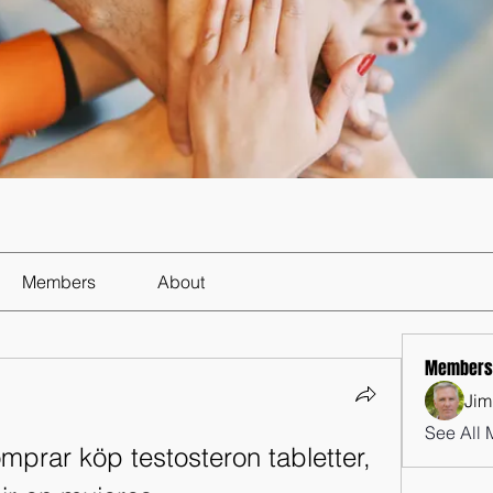
Members
About
Members
Jim
See All 
prar köp testosteron tabletter, 