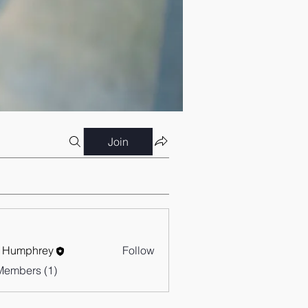
Join
 Humphrey
Follow
Members (1)