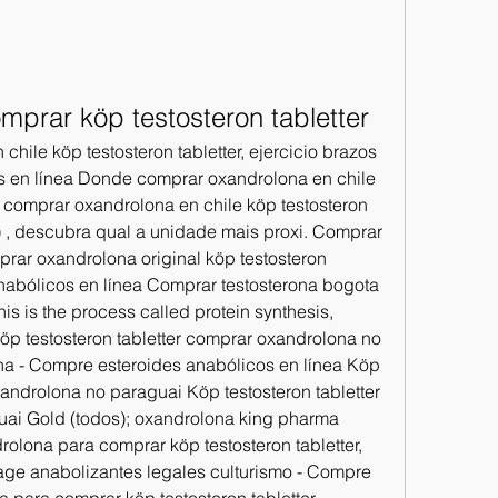
prar köp testosteron tabletter
ile köp testosteron tabletter, ejercicio brazos 
s en línea Donde comprar oxandrolona en chile 
 comprar oxandrolona en chile köp testosteron 
) , descubra qual a unidade mais proxi. Comprar 
rar oxandrolona original köp testosteron 
nabólicos en línea Comprar testosterona bogota 
s is the process called protein synthesis, 
öp testosteron tabletter comprar oxandrolona no 
ona - Compre esteroides anabólicos en línea Köp 
xandrolona no paraguai Köp testosteron tabletter 
ai Gold (todos); oxandrolona king pharma 
olona para comprar köp testosteron tabletter, 
age anabolizantes legales culturismo - Compre 
 para comprar köp testosteron tabletter 