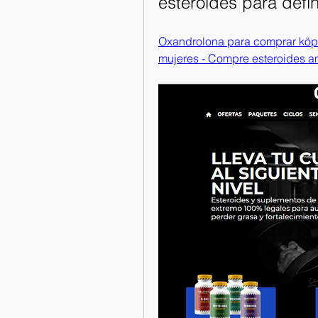
esteroides para defin
Oxandrolona para comprar köp te
mujeres - Compre esteroides an