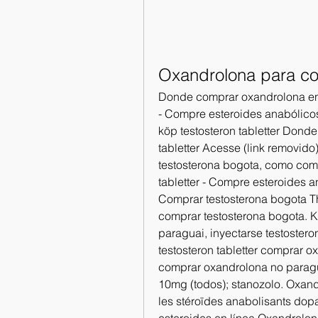
Oxandrolona para com
Donde comprar oxandrolona en ch
- Compre esteroides anabólico
köp testosteron tabletter Donde
tabletter Acesse (link removido
testosterona bogota, como comp
tabletter - Compre esteroides a
Comprar testosterona bogota Thi
comprar testosterona bogota. K
paraguai, inyectarse testoster
testosteron tabletter comprar o
comprar oxandrolona no paragu
10mg (todos); stanozolo. Oxandr
les stéroïdes anabolisants dop
esteroides en línea Oxandrolona