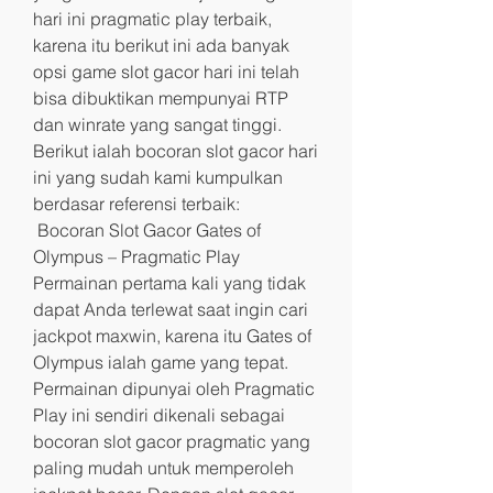
hari ini pragmatic play terbaik, 
karena itu berikut ini ada banyak 
opsi game slot gacor hari ini telah 
bisa dibuktikan mempunyai RTP 
dan winrate yang sangat tinggi. 
Berikut ialah bocoran slot gacor hari 
ini yang sudah kami kumpulkan 
berdasar referensi terbaik:
 Bocoran Slot Gacor Gates of 
Olympus – Pragmatic Play 
Permainan pertama kali yang tidak 
dapat Anda terlewat saat ingin cari 
jackpot maxwin, karena itu Gates of 
Olympus ialah game yang tepat. 
Permainan dipunyai oleh Pragmatic 
Play ini sendiri dikenali sebagai 
bocoran slot gacor pragmatic yang 
paling mudah untuk memperoleh 