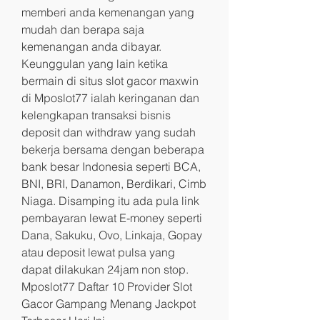
memberi anda kemenangan yang 
mudah dan berapa saja 
kemenangan anda dibayar. 
Keunggulan yang lain ketika 
bermain di situs slot gacor maxwin 
di Mposlot77 ialah keringanan dan 
kelengkapan transaksi bisnis 
deposit dan withdraw yang sudah 
bekerja bersama dengan beberapa 
bank besar Indonesia seperti BCA, 
BNI, BRI, Danamon, Berdikari, Cimb 
Niaga. Disamping itu ada pula link 
pembayaran lewat E-money seperti 
Dana, Sakuku, Ovo, Linkaja, Gopay 
atau deposit lewat pulsa yang 
dapat dilakukan 24jam non stop.
Mposlot77 Daftar 10 Provider Slot 
Gacor Gampang Menang Jackpot 