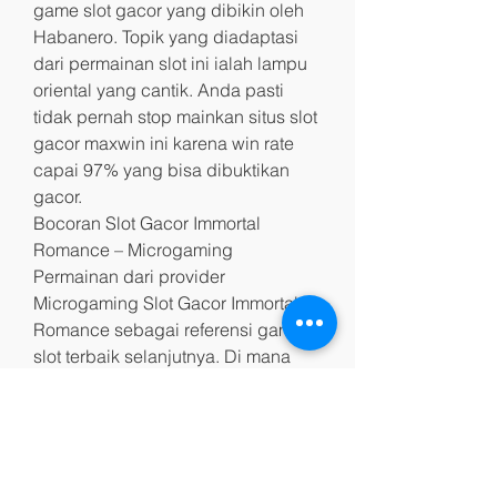
game slot gacor yang dibikin oleh 
Habanero. Topik yang diadaptasi 
dari permainan slot ini ialah lampu 
oriental yang cantik. Anda pasti 
tidak pernah stop mainkan situs slot 
gacor maxwin ini karena win rate 
capai 97% yang bisa dibuktikan 
gacor.
Bocoran Slot Gacor Immortal 
Romance – Microgaming 
Permainan dari provider 
Microgaming Slot Gacor Immortal 
Romance sebagai referensi game 
slot terbaik selanjutnya. Di mana 
anda akan bermain slot gacor 
malam hari ini dengan topik menarik 
dan penuh romansa cinta. Winrate 
RTP yang ditawari oleh bocoran slot 
gacor hari ini capai 96,10%.