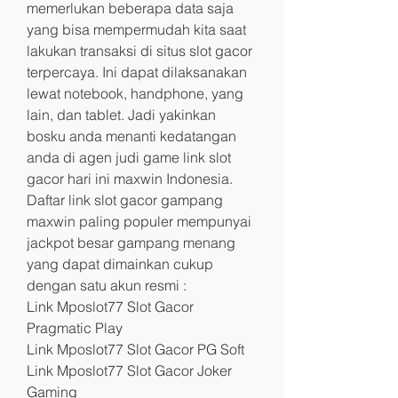
memerlukan beberapa data saja 
yang bisa mempermudah kita saat 
lakukan transaksi di situs slot gacor 
terpercaya. Ini dapat dilaksanakan 
lewat notebook, handphone, yang 
lain, dan tablet. Jadi yakinkan 
bosku anda menanti kedatangan 
anda di agen judi game link slot 
gacor hari ini maxwin Indonesia. 
Daftar link slot gacor gampang 
maxwin paling populer mempunyai 
jackpot besar gampang menang 
yang dapat dimainkan cukup 
dengan satu akun resmi :
Link Mposlot77 Slot Gacor 
Pragmatic Play
Link Mposlot77 Slot Gacor PG Soft
Link Mposlot77 Slot Gacor Joker 
Gaming