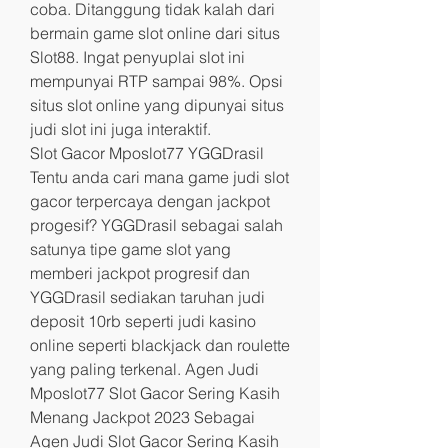
coba. Ditanggung tidak kalah dari 
bermain game slot online dari situs 
Slot88. Ingat penyuplai slot ini 
mempunyai RTP sampai 98%. Opsi 
situs slot online yang dipunyai situs 
judi slot ini juga interaktif.
Slot Gacor Mposlot77 YGGDrasil
Tentu anda cari mana game judi slot 
gacor terpercaya dengan jackpot 
progesif? YGGDrasil sebagai salah 
satunya tipe game slot yang 
memberi jackpot progresif dan 
YGGDrasil sediakan taruhan judi 
deposit 10rb seperti judi kasino 
online seperti blackjack dan roulette 
yang paling terkenal. Agen Judi 
Mposlot77 Slot Gacor Sering Kasih 
Menang Jackpot 2023 Sebagai 
Agen Judi Slot Gacor Sering Kasih 