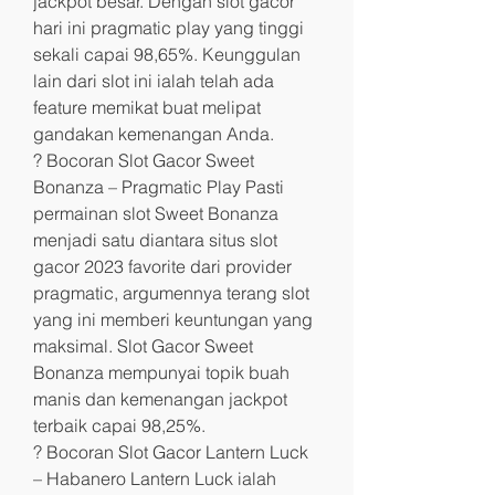
jackpot besar. Dengan slot gacor 
hari ini pragmatic play yang tinggi 
sekali capai 98,65%. Keunggulan 
lain dari slot ini ialah telah ada 
feature memikat buat melipat 
gandakan kemenangan Anda.
? Bocoran Slot Gacor Sweet 
Bonanza – Pragmatic Play Pasti 
permainan slot Sweet Bonanza 
menjadi satu diantara situs slot 
gacor 2023 favorite dari provider 
pragmatic, argumennya terang slot 
yang ini memberi keuntungan yang 
maksimal. Slot Gacor Sweet 
Bonanza mempunyai topik buah 
manis dan kemenangan jackpot 
terbaik capai 98,25%.
? Bocoran Slot Gacor Lantern Luck 
– Habanero Lantern Luck ialah 