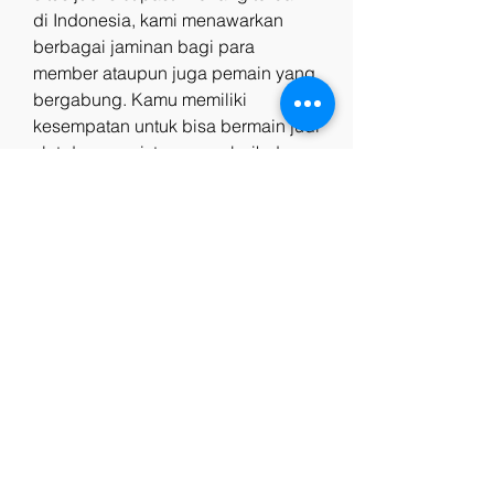
di Indonesia, kami menawarkan 
berbagai jaminan bagi para 
member ataupun juga pemain yang 
bergabung. Kamu memiliki 
kesempatan untuk bisa bermain judi 
slot dengan sistem yang baik dan 
terintegrasi menggunakan satu 
akun dan satu user ID.
Bermain judi online slot demo 
pragmatic di situs manapun pasti 
akan sangat menguntungkan jika 
anda lakukan di salah satu pilihan 
situs yang tepat. Kami demo slot 
dalam salah satu pilihan situs judi 
slot nomor satu yang menawarkan 
beragam penawaran menarik dan 
rekomendasi terbaik yang 