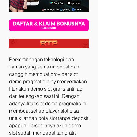
Perkembangan teknologi dan 
zaman yang semakin cepat dan 
canggih membuat provider slot 
demo pragmatic play menyediakan 
fitur akun demo slot gratis anti lag 
dan terlengkap saat ini. Dengan 
adanya fitur slot demo pragmatic ini 
membuat setiap player slot bisa 
untuk latihan pola slot tanpa deposit 
apapun. Tersedianya akun demo 
slot sudah mendapatkan gratis 