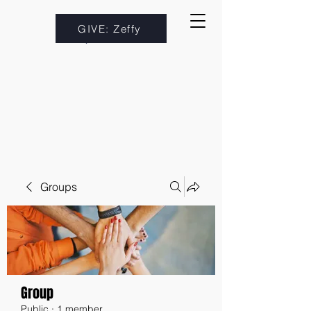
GIVE: Zeffy
Groups
Group
Public
·
1 member