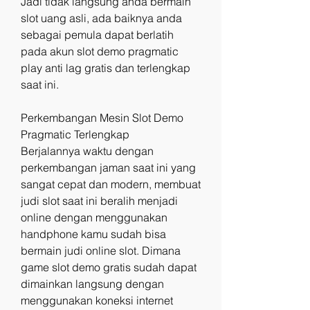
Jadi tidak langsung anda bermain 
slot uang asli, ada baiknya anda 
sebagai pemula dapat berlatih 
pada akun slot demo pragmatic 
play anti lag gratis dan terlengkap 
saat ini.
Perkembangan Mesin Slot Demo 
Pragmatic Terlengkap
Berjalannya waktu dengan 
perkembangan jaman saat ini yang 
sangat cepat dan modern, membuat 
judi slot saat ini beralih menjadi 
online dengan menggunakan 
handphone kamu sudah bisa 
bermain judi online slot. Dimana 
game slot demo gratis sudah dapat 
dimainkan langsung dengan 
menggunakan koneksi internet 