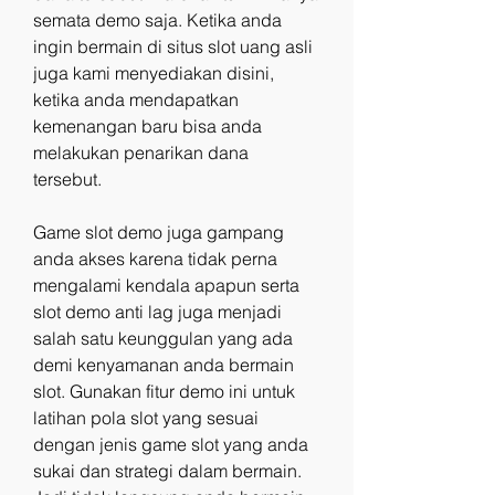
semata demo saja. Ketika anda 
ingin bermain di situs slot uang asli 
juga kami menyediakan disini, 
ketika anda mendapatkan 
kemenangan baru bisa anda 
melakukan penarikan dana 
tersebut.
Game slot demo juga gampang 
anda akses karena tidak perna 
mengalami kendala apapun serta 
slot demo anti lag juga menjadi 
salah satu keunggulan yang ada 
demi kenyamanan anda bermain 
slot. Gunakan fitur demo ini untuk 
latihan pola slot yang sesuai 
dengan jenis game slot yang anda 
sukai dan strategi dalam bermain. 