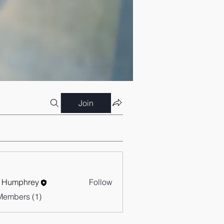
Join
 Humphrey
Follow
Members (1)