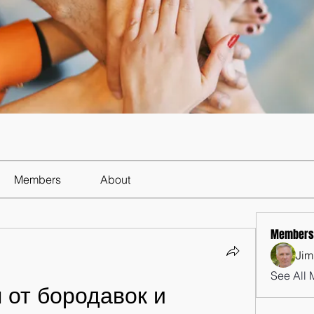
Members
About
Members
Jim
See All 
 от бородавок и 