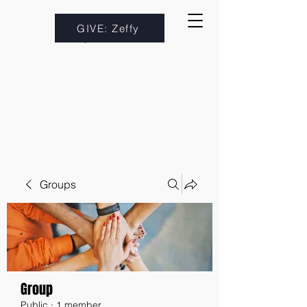
GIVE: Zeffy
Groups
Group
Public
·
1 member