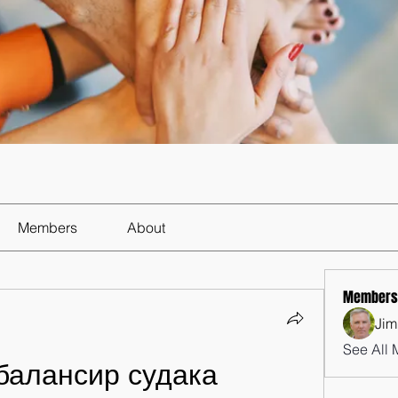
Members
About
Members
Jim
See All 
балансир судака 