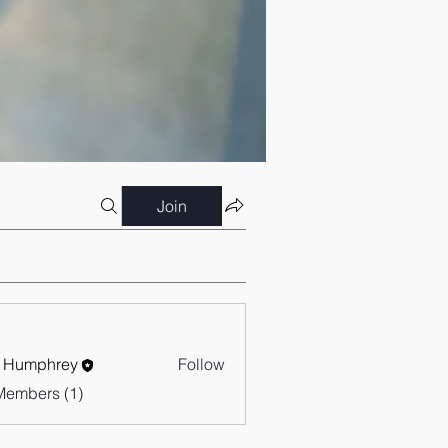
Join
 Humphrey
Follow
Members (1)