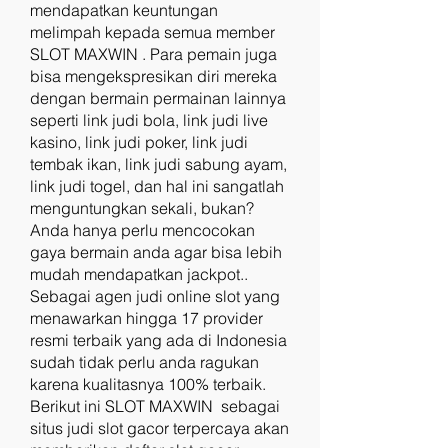
mendapatkan keuntungan 
melimpah kepada semua member 
SLOT MAXWIN . Para pemain juga 
bisa mengekspresikan diri mereka 
dengan bermain permainan lainnya 
seperti link judi bola, link judi live 
kasino, link judi poker, link judi 
tembak ikan, link judi sabung ayam, 
link judi togel, dan hal ini sangatlah 
menguntungkan sekali, bukan? 
Anda hanya perlu mencocokan 
gaya bermain anda agar bisa lebih 
mudah mendapatkan jackpot.. 
Sebagai agen judi online slot yang 
menawarkan hingga 17 provider 
resmi terbaik yang ada di Indonesia 
sudah tidak perlu anda ragukan 
karena kualitasnya 100% terbaik. 
Berikut ini SLOT MAXWIN  sebagai 
situs judi slot gacor terpercaya akan 