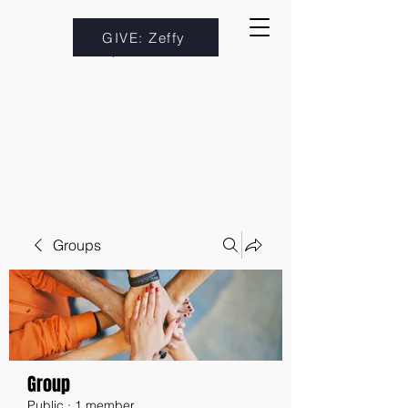
GIVE: Zeffy
Groups
Group
Public
·
1 member