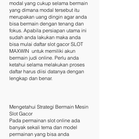
modal yang cukup selama bermain 
yang dimana modal tersebut itu 
merupakan uang dingin agar anda 
bisa bermain dengan tenang dan 
fokus. Apabila persiapan utama ini 
sudah anda lakukan maka anda 
bisa mulai daftar slot gacor SLOT 
MAXWIN  untuk memiliki akun 
bermain judi online. Perlu anda 
ketahui selama melakukan proses 
daftar harus diisi datanya dengan 
lengkap dan benar.
Mengetahui Strategi Bermain Mesin 
Slot Gacor
Pada permainan slot online ada 
banyak sekali tema dan model 
permainan yang bisa anda 