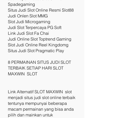
Spadegaming
Situs Judi Slot Online Resmi Slot88
Judi Onlen Slot MMG
Slot Judi Microgaming
Judi Slot Terpercaya PG Soft
Link Judi Slot Fa Chai
Judi Online Slot Toptrend Gaming
Slot Judi Online Reel Kingdomg
Situs Judi Slot Pragmatic Play
8 PERMAINAN SITUS JUDI SLOT 
TERBAIK SETIAP HARI SLOT 
MAXWIN  SLOT
Link Alternatif SLOT MAXWIN  slot 
menjadi situs judi slot online terbaik 
tentunya mempunyai beberapa 
macam permainan yang bisa anda 
pilih dan mainkan untuk 