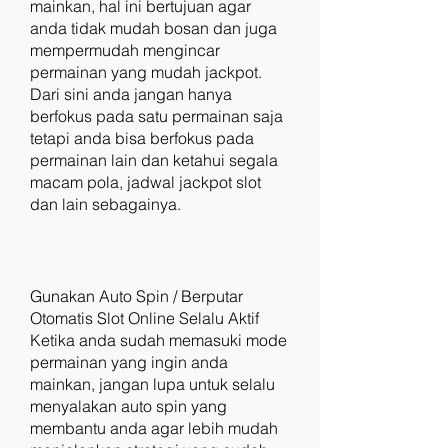
mainkan, hal ini bertujuan agar 
anda tidak mudah bosan dan juga 
mempermudah mengincar 
permainan yang mudah jackpot. 
Dari sini anda jangan hanya 
berfokus pada satu permainan saja 
tetapi anda bisa berfokus pada 
permainan lain dan ketahui segala 
macam pola, jadwal jackpot slot 
dan lain sebagainya.
Gunakan Auto Spin / Berputar 
Otomatis Slot Online Selalu Aktif
Ketika anda sudah memasuki mode 
permainan yang ingin anda 
mainkan, jangan lupa untuk selalu 
menyalakan auto spin yang 
membantu anda agar lebih mudah 