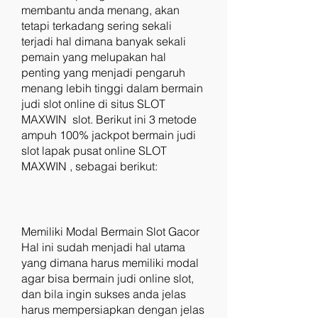
membantu anda menang, akan 
tetapi terkadang sering sekali 
terjadi hal dimana banyak sekali 
pemain yang melupakan hal 
penting yang menjadi pengaruh 
menang lebih tinggi dalam bermain 
judi slot online di situs SLOT 
MAXWIN  slot. Berikut ini 3 metode 
ampuh 100% jackpot bermain judi 
slot lapak pusat online SLOT 
MAXWIN , sebagai berikut:
Memiliki Modal Bermain Slot Gacor
Hal ini sudah menjadi hal utama 
yang dimana harus memiliki modal 
agar bisa bermain judi online slot, 
dan bila ingin sukses anda jelas 
harus mempersiapkan dengan jelas 