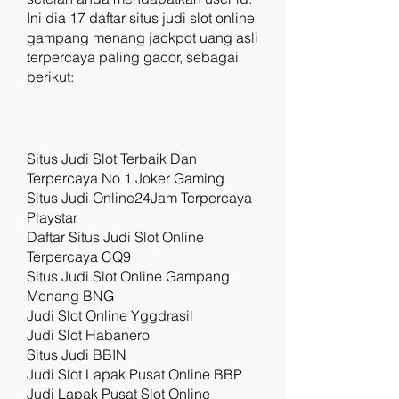
Ini dia 17 daftar situs judi slot online 
gampang menang jackpot uang asli 
terpercaya paling gacor, sebagai 
berikut:
Situs Judi Slot Terbaik Dan 
Terpercaya No 1 Joker Gaming
Situs Judi Online24Jam Terpercaya 
Playstar
Daftar Situs Judi Slot Online 
Terpercaya CQ9
Situs Judi Slot Online Gampang 
Menang BNG
Judi Slot Online Yggdrasil
Judi Slot Habanero
Situs Judi BBIN
Judi Slot Lapak Pusat Online BBP
Judi Lapak Pusat Slot Online 