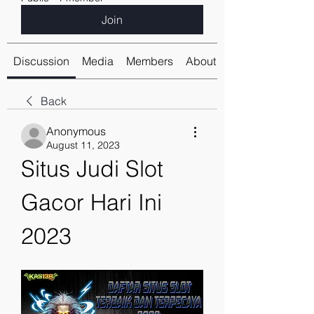
Join
Discussion
Media
Members
About
Back
Anonymous
August 11, 2023
Situs Judi Slot 
Gacor Hari Ini 
2023 