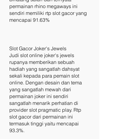
permainan rhino megaways ini 
sendiri memiliki rtp slot gacor yang 
mencapai 91.63%
Slot Gacor Joker's Jewels
Judi slot online joker's jewels 
rupanya memberikan sebuah 
hadiah yang sangatlah dahsyat 
sekali kepada para pemain slot 
online. Dengan desain dan tema 
yang sangatlah mewah dari 
permainan joker ini sendiri 
sangatlah menarik perhatian di 
provider slot pragmatic play. Rtp 
slot gacor dari permainan ini 
termasuk tinggi yaitu mencapai 
93.3%.