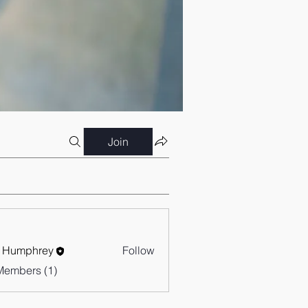
Join
 Humphrey
Follow
Members (1)