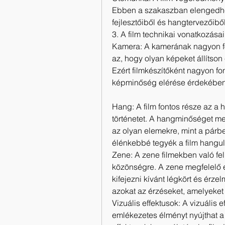
Ebben a szakaszban elengedhete
fejlesztőiből és hangtervezőib
3. A film technikai vonatkozásai
Kamera: A kamerának nagyon fon
az, hogy olyan képeket állítso
Ezért filmkészítőként nagyon fo
képminőség elérése érdekében
Hang: A film fontos része az a 
történetet. A hangminőséget megf
az olyan elemekre, mint a párb
élénkebbé tegyék a film hangul
Zene: A zene filmekben való fel
közönségre. A zene megfelelő el
kifejezni kívánt légkört és érze
azokat az érzéseket, amelyeket k
Vizuális effektusok: A vizuális 
emlékezetes élményt nyújthat a