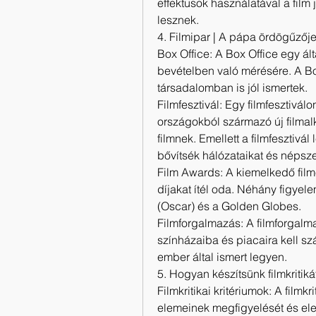
effektusok használatával a fil
lesznek.
4. Filmipar | A pápa ördögűzőj
Box Office: A Box Office egy ált
bevételben való mérésére. A Box
társadalomban is jól ismertek.
Filmfesztivál: Egy filmfesztivál
országokból származó új filmalk
filmnek. Emellett a filmfesztivál
bővítsék hálózataikat és népsz
Film Awards: A kiemelkedő filme
díjakat ítél oda. Néhány figyelem
(Oscar) és a Golden Globes.
Filmforgalmazás: A filmforgalma
színházaiba és piacaira kell sz
ember által ismert legyen.
5. Hogyan készítsünk filmkritiká
Filmkritikai kritériumok: A filmk
elemeinek megfigyelését és elem