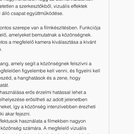
tlen a szerkesztőkből, vizuális effektek 
ől álló csapat együttműködése.
tos szerepe van a filmkészítésben. Funkciója 
n elő, amelyeket bemutatnak a közönségnek. 
ntos a megfelelő kamera kiválasztása a kívánt 
.
hang, amely segít a közönségnek felszívni a 
elelően figyelembe kell venni, és figyelni kell 
eszéd, a hanghatások és a zene, hogy 
atát.
használása erős érzelmi hatással lehet a 
helyezése erősítheti az adott jelenetben 
lmeket, így a közönség intenzívebben érezheti 
i akar fejezni.
effektusok használata a filmekben nagyon 
 közönség számára. A megfelelő vizuális 