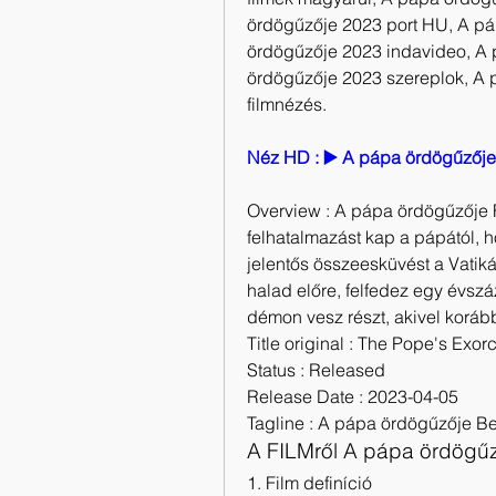
ördögűzője 2023 port HU, A páp
ördögűzője 2023 indavideo, A 
ördögűzője 2023 szereplok, A p
filmnézés.
Néz HD : ▶️ A pápa ördögűzője 
Overview : A pápa ördögűzője F
felhatalmazást kap a pápától, h
jelentős összeesküvést a Vatik
halad előre, felfedez egy évs
démon vesz részt, akivel korább
Title original : The Pope's Exorc
Status : Released
Release Date : 2023-04-05
Tagline : A pápa ördögűzője Be
A FILMről A pápa ördögűző
1. Film definíció