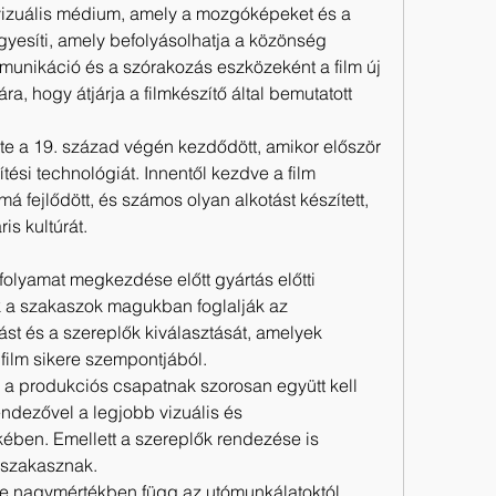
an vizuális médium, amely a mozgóképeket és a 
yesíti, amely befolyásolhatja a közönség 
munikáció és a szórakozás eszközeként a film új 
, hogy átjárja a filmkészítő által bemutatott 
ete a 19. század végén kezdődött, amikor először 
tési technológiát. Innentől kezdve a film 
fejlődött, és számos olyan alkotást készített, 
is kultúrát.
folyamat megkezdése előtt gyártás előtti 
 a szakaszok magukban foglalják az 
rást és a szereplők kiválasztását, amelyek 
 film sikere szempontjából.
 a produkciós csapatnak szorosan együtt kell 
ndezővel a legjobb vizuális és 
ben. Emellett a szereplők rendezése is 
 szakasznak.
 nagymértékben függ az utómunkálatoktól. 