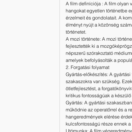
A film definíciója : A film oly
hangokat egyetlen történetbe eg
érzelmeit és gondolatait. A kom
élményt nyújt a közönség számára
történetet.
A mozi története: A mozi történ
fejlesztették ki a mozgóképrögzí
népszerű szórakoztató médiummá 
amelyek befolyásolták a populár
2. Forgatási folyamat
Gyártás-előkészítés: A gyártási 
szakaszokra van szükség. Ezek
ötletfejlesztést, a forgatókönyví
kritikus fontosságúak a készülő
Gyártás: A gyártási szakaszban
működnie az operatőrrel és a re
hangeredmények elérése érdeké
kulcsfontosságú része ennek a
Utómunka: A film végeredménye