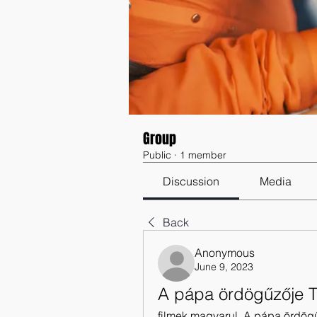
Group
Public
·
1 member
Discussion
Media
Back
Anonymous
June 9, 2023
A pápa ördögűzője T
filmek magyarul, A pápa ördögű