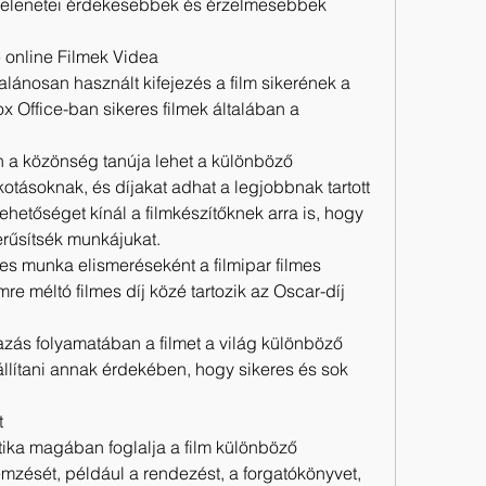
m jelenetei érdekesebbek és érzelmesebbek 
e online Filmek Videa
alánosan használt kifejezés a film sikerének a 
 Office-ban sikeres filmek általában a 
on a közönség tanúja lehet a különböző 
otásoknak, és díjakat adhat a legjobbnak tartott 
 lehetőséget kínál a filmkészítőknek arra is, hogy 
erűsítsék munkájukat.
s munka elismeréseként a filmipar filmes 
re méltó filmes díj közé tartozik az Oscar-díj 
zás folyamatában a filmet a világ különböző 
állítani annak érdekében, hogy sikeres és sok 
t
ritika magában foglalja a film különböző 
zését, például a rendezést, a forgatókönyvet, 