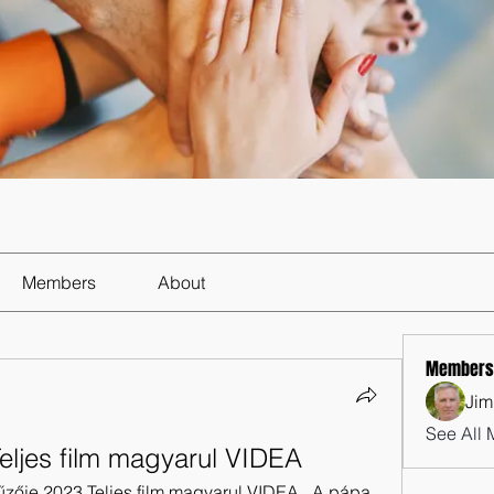
Members
About
Members
Jim
See All 
eljes film magyarul VIDEA
zője 2023 Teljes film magyarul VIDEA , A pápa 