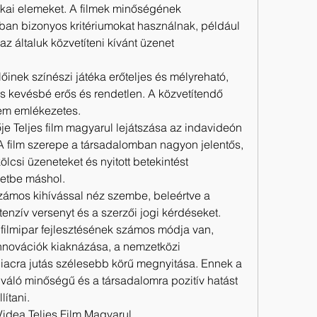
ikai elemeket. A filmek minőségének 
lában bizonyos kritériumokat használnak, például 
z általuk közvetíteni kívánt üzenet 
lőinek színészi játéka erőteljes és mélyreható, 
s kevésbé erős és rendetlen. A közvetítendő 
nem emlékezetes.
e Teljes film magyarul lejátszása az indavideón
A film szerepe a társadalomban nagyon jelentős, 
ölcsi üzeneteket és nyitott betekintést 
letbe máshol.
 számos kihívással néz szembe, beleértve a 
tenzív versenyt és a szerzői jogi kérdéseket.
filmipar fejlesztésének számos módja van, 
innovációk kiaknázása, a nemzetközi 
acra jutás szélesebb körű megnyitása. Ennek a 
iváló minőségű és a társadalomra pozitív hatást 
lítani.
idea Teljes Film Magyarul