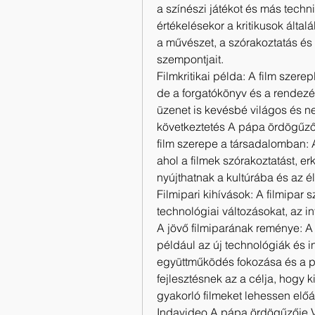
a színészi játékot és más techn
értékelésekor a kritikusok álta
a művészet, a szórakoztatás és a
szempontjait.
Filmkritikai példa: A film szerep
de a forgatókönyv és a rendezé
üzenet is kevésbé világos és 
következtetés A pápa ördögűzőj
film szerepe a társadalomban: 
ahol a filmek szórakoztatást, erk
nyújthatnak a kultúrába és az é
Filmipari kihívások: A filmipar
technológiai változásokat, az in
A jövő filmiparának reménye: A 
például az új technológiák és 
együttműködés fokozása és a pi
fejlesztésnek az a célja, hogy k
gyakorló filmeket lehessen előál
Indavideo A pápa ördögűzője V