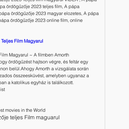
a ördögűzője 2023 teljes film, A pápa 
pápa ördögűzője 2023 magyar elozetes, A pápa 
ápa ördögűzője 2023 online film, online 
Teljes Film Magyarul
ilm Magyarul ~ A filmben Amorth 
ogy ördögűzést hajtson végre, és feltár egy 
ánon belül.Ahogy Amorth a vizsgálata során 
zázados összeesküvést, amelyben ugyanaz a 
an a katolikus egyház is találkozott.
ist
st movies in the World
je teljes Film maguarul