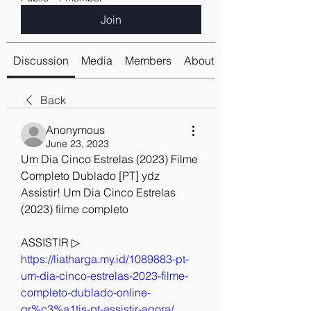
Join
Discussion
Media
Members
About
Back
Anonymous
June 23, 2023
Um Dia Cinco Estrelas (2023) Filme 
Completo Dublado [PT] ydz
Assistir! Um Dia Cinco Estrelas 
(2023) filme completo
ASSISTIR ▷ 
https://liatharga.my.id/1089883-pt-
um-dia-cinco-estrelas-2023-filme-
completo-dublado-online-
gr%c3%a1tis-pt-assistir-agora/