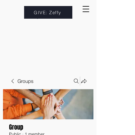
GIVE: Zeffy
Groups
Group
Public
·
1 member