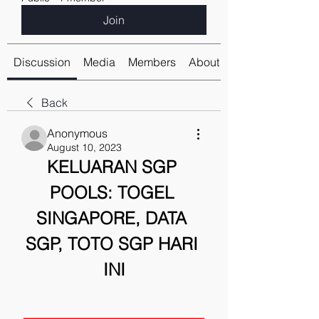
Join
Discussion
Media
Members
About
Back
Anonymous
August 10, 2023
KELUARAN SGP 
POOLS: TOGEL 
SINGAPORE, DATA 
SGP, TOTO SGP HARI 
INI