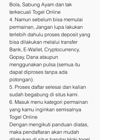
Bola, Sabung Ayam dan tak 
terkecuali Togel Online
4. Namun sebelum bisa memulai 
permainan, Jangan lupa lakukan 
terlebih dahulu proses deposit yang 
bisa dilakukan melalui transfer 
Bank, E-Wallet, Cryptocurrency, 
Gopay, Dana ataupun 
menggunakan pulsa (semua itu 
dapat diproses tanpa ada 
potongan).
5. Proses daftar selesai dan kalian 
sudah begabung di situs kami.
6. Masuk menu kategori permainan 
yang kamu inginkan semisalnya 
Togel Online
Dengan mengikuti panduan diatas, 
maka pendaftaran akan mudah 
dilakukan di situs bandar Hoki togel 