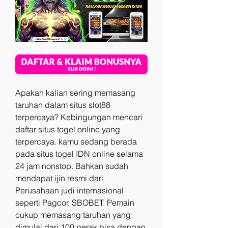
Apakah kalian sering memasang 
taruhan dalam situs slot88 
terpercaya? Kebingungan mencari 
daftar situs togel online yang 
terpercaya. kamu sedang berada 
pada situs togel IDN online selama 
24 jam nonstop. Bahkan sudah 
mendapat ijin resmi dari 
Perusahaan judi internasional 
seperti Pagcor, SBOBET. Pemain 
cukup memasang taruhan yang 
dimulai dari 100 perak bisa dengan 