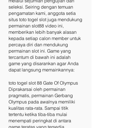
melalui sejumlah pengujian dan 
seleksi. Seiring dengan temuan 
pengamatan kami, anggota setia 
situs toto togel slot juga mendukung 
permainan slot88 video ini, 
memberikan lebih banyak alasan 
kepada setiap calon member untuk 
percaya diri dan mendukung 
permainan slot ini. Game yang 
tercantum di bawah ini adalah 
game yang disarankan agar Anda 
dapat langsung memainkannya:
toto togel slot 88 Gate Of Olympus
Diprakarsai oleh permainan 
pragmatis, permainan Gerbang 
Olympus pada awalnya memiliki 
kualitas rata-rata. Sampai titik 
tertentu ketika tiba-tiba mulai 
menempati peringkat di antara 
game teratas yang tersedia. 