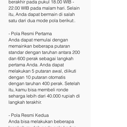
berakhir pada pukul 18.00 WIB - 
22.00 WIB pada malam hari. Selain 
itu, Anda dapat bermain di salah 
satu dari dua mode pola berikut:.
- Pola Resmi Pertama
Anda dapat memulai dengan 
memainkan beberapa putaran 
standar dengan taruhan antara 200 
dan 600 perak sebagai langkah 
pertama Anda. Anda dapat 
melakukan 5 putaran awal, diikuti 
dengan 10 putaran otomatis 
dengan taruhan 400 perak. Setelah 
itu, kamu bisa membeli ronde 
seharga lebih dari 40.000 rupiah di 
langkah terakhir.
- Pola Resmi Kedua
Anda bisa melakukan beberapa 