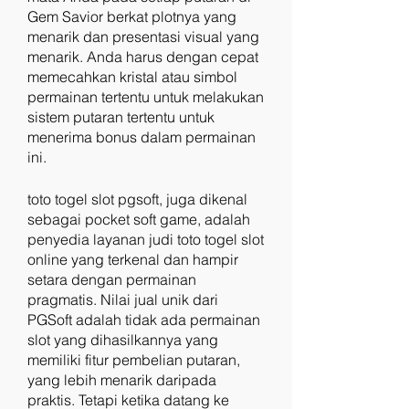
Gem Savior berkat plotnya yang 
menarik dan presentasi visual yang 
menarik. Anda harus dengan cepat 
memecahkan kristal atau simbol 
permainan tertentu untuk melakukan 
sistem putaran tertentu untuk 
menerima bonus dalam permainan 
ini.
toto togel slot pgsoft, juga dikenal 
sebagai pocket soft game, adalah 
penyedia layanan judi toto togel slot 
online yang terkenal dan hampir 
setara dengan permainan 
pragmatis. Nilai jual unik dari 
PGSoft adalah tidak ada permainan 
slot yang dihasilkannya yang 
memiliki fitur pembelian putaran, 
yang lebih menarik daripada 
praktis. Tetapi ketika datang ke 