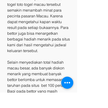
togel toto togel macau tersebut 
semakin menambah minat para 
pecinta pasaran Macau. Karena 
dapat mengetahui kapan waktu 
result pada setiap bukaannya. Para 
bettor juga bisa menargetkan 
berbagai hadiah menarik pada situs 
kami dari hasil mengetahui jadwal 
keluaran tersebut.
Selain menyediakan total hadiah 
macau besar, ada banyak diskon 
menarik yang membuat banyak 
bettor berlomba untuk memasang 
taruhan pada situs  bet 100 perak. 
Bagi pada bettor yang masih 
penasaran dan ingin membuktikan 
hadiah menarik dari situs kami, 