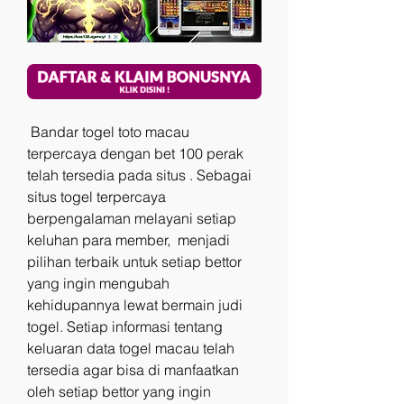
 Bandar togel toto macau 
terpercaya dengan bet 100 perak 
telah tersedia pada situs . Sebagai 
situs togel terpercaya 
berpengalaman melayani setiap 
keluhan para member,  menjadi 
pilihan terbaik untuk setiap bettor 
yang ingin mengubah 
kehidupannya lewat bermain judi 
togel. Setiap informasi tentang 
keluaran data togel macau telah 
tersedia agar bisa di manfaatkan 
oleh setiap bettor yang ingin 