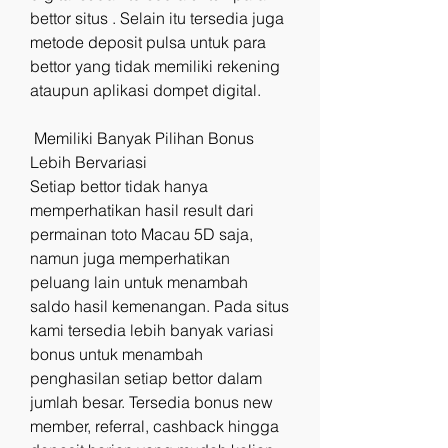
bettor situs . Selain itu tersedia juga 
metode deposit pulsa untuk para 
bettor yang tidak memiliki rekening 
ataupun aplikasi dompet digital.
 Memiliki Banyak Pilihan Bonus 
Lebih Bervariasi
Setiap bettor tidak hanya 
memperhatikan hasil result dari 
permainan toto Macau 5D saja, 
namun juga memperhatikan 
peluang lain untuk menambah 
saldo hasil kemenangan. Pada situs 
kami tersedia lebih banyak variasi 
bonus untuk menambah 
penghasilan setiap bettor dalam 
jumlah besar. Tersedia bonus new 
member, referral, cashback hingga 