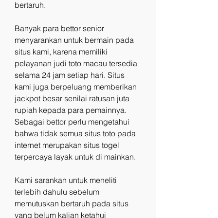
bertaruh.
Banyak para bettor senior 
menyarankan untuk bermain pada 
situs kami, karena memiliki 
pelayanan judi toto macau tersedia 
selama 24 jam setiap hari. Situs 
kami juga berpeluang memberikan 
jackpot besar senilai ratusan juta 
rupiah kepada para pemainnya. 
Sebagai bettor perlu mengetahui 
bahwa tidak semua situs toto pada 
internet merupakan situs togel 
terpercaya layak untuk di mainkan.
Kami sarankan untuk meneliti 
terlebih dahulu sebelum 
memutuskan bertaruh pada situs 
yang belum kalian ketahui 