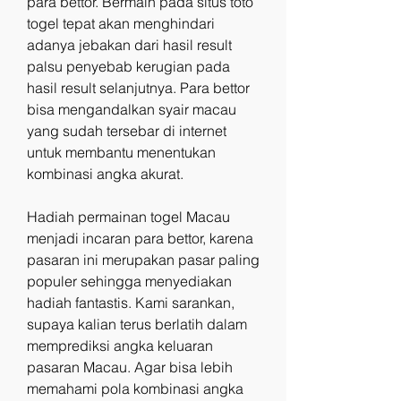
para bettor. Bermain pada situs toto 
togel tepat akan menghindari 
adanya jebakan dari hasil result 
palsu penyebab kerugian pada 
hasil result selanjutnya. Para bettor 
bisa mengandalkan syair macau 
yang sudah tersebar di internet 
untuk membantu menentukan 
kombinasi angka akurat.
Hadiah permainan togel Macau 
menjadi incaran para bettor, karena 
pasaran ini merupakan pasar paling 
populer sehingga menyediakan 
hadiah fantastis. Kami sarankan, 
supaya kalian terus berlatih dalam 
memprediksi angka keluaran 
pasaran Macau. Agar bisa lebih 
memahami pola kombinasi angka 