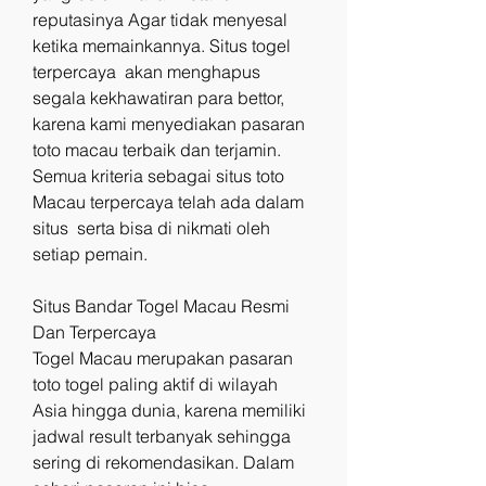
reputasinya Agar tidak menyesal 
ketika memainkannya. Situs togel 
terpercaya  akan menghapus 
segala kekhawatiran para bettor, 
karena kami menyediakan pasaran 
toto macau terbaik dan terjamin. 
Semua kriteria sebagai situs toto 
Macau terpercaya telah ada dalam 
situs  serta bisa di nikmati oleh 
setiap pemain.
Situs Bandar Togel Macau Resmi 
Dan Terpercaya
Togel Macau merupakan pasaran 
toto togel paling aktif di wilayah 
Asia hingga dunia, karena memiliki 
jadwal result terbanyak sehingga 
sering di rekomendasikan. Dalam 