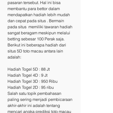
pasaran tersebut. Hal ini bisa 
membantu para bettor dalam 
mendapatkan hadiah lebih mudah 
dan cepat pada situs . Bermain 
pada situs  memiliki tawaran hadiah 
sangat beragam meskipun melalui 
betting sebesar 100 Perak saja. 
Berikut ini beberapa hadiah dari 
situs 5D toto macau antara lain 
adalah:
Hadiah Togel 5D : 88 Jt
Hadiah Togel 4D : 9 Jt
Hadiah Togel 3D : 950 Ribu
Hadiah Togel 2D : 95 ribu
Salah satu topik pembahasan 
paling sering menjadi pembicaraan 
akhir-akhir ini adalah tentang 
mencari angka prediksi toto macau 