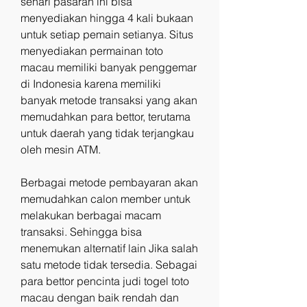
sehari pasaran ini bisa 
menyediakan hingga 4 kali bukaan 
untuk setiap pemain setianya. Situs  
menyediakan permainan toto 
macau memiliki banyak penggemar 
di Indonesia karena memiliki 
banyak metode transaksi yang akan 
memudahkan para bettor, terutama 
untuk daerah yang tidak terjangkau 
oleh mesin ATM.
Berbagai metode pembayaran akan 
memudahkan calon member untuk 
melakukan berbagai macam 
transaksi. Sehingga bisa 
menemukan alternatif lain Jika salah 
satu metode tidak tersedia. Sebagai 
para bettor pencinta judi togel toto 
macau dengan baik rendah dan 