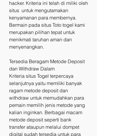
hacker. Kriteria ini telah di miliki oleh 
situs  untuk mengutamakan 
kenyamanan para membernya. 
Bermain pada situs Toto togel kami 
merupakan pilihan tepat untuk 
menikmati taruhan aman dan 
menyenangkan.
Tersedia Beragam Metode Deposit 
dan Withdraw Dalam 
Kriteria situs Togel terpercaya 
selanjutnya yaitu memiliki banyak 
ragam metode deposit dan 
withdraw untuk memudahkan para 
pemain memilih jenis metode yang 
kalian inginkan. Berbagai macam 
metode deposit seperti bank 
transfer ataupun melalui dompet 
digital sudah tersedia untuk para 