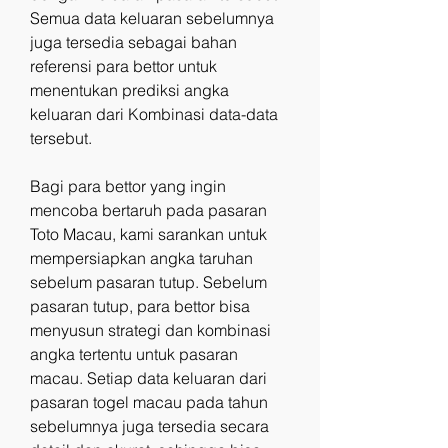
Semua data keluaran sebelumnya 
juga tersedia sebagai bahan 
referensi para bettor untuk 
menentukan prediksi angka 
keluaran dari Kombinasi data-data 
tersebut.
Bagi para bettor yang ingin 
mencoba bertaruh pada pasaran 
Toto Macau, kami sarankan untuk 
mempersiapkan angka taruhan 
sebelum pasaran tutup. Sebelum 
pasaran tutup, para bettor bisa 
menyusun strategi dan kombinasi 
angka tertentu untuk pasaran 
macau. Setiap data keluaran dari 
pasaran togel macau pada tahun 
sebelumnya juga tersedia secara 