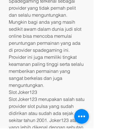
Spadegaming terkenal sebagai 
provider yang tidak pernah pelit 
dan selalu menguntungkan. 
Mungkin bagi anda yang masih 
sedikit awam dalam dunia judi slot 
online bisa mencoba memulai 
peruntungan permainan yang ada 
di provider spadegaming ini. 
Provider ini juga memiliki tingkat 
keamanan paling tinggi serta selalu 
memberikan permainan yang 
sangat berkelas dan juga 
menguntungkan.
Slot Joker123
Slot Joker123 merupakan salah satu 
provider slot pulsa yang sudah 
didirikan atau sudah ada sejak 
sekitar tahun 2001. Joker123 atau 
yang lebih dikenal dengan sebutan 