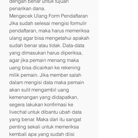
dengan benar untuk tujuan 
penarikan dana.
Mengecek Ulang Form Pendaftaran
Jika sudah selesai mengisi formulir 
pendaftaran, maka harus memeriksa 
ulang agar bisa mengetahui apakah 
sudah benar atau tidak. Data-data 
yang dimasukan harus diperiksa, 
agar jika pemain menang maka 
uang bisa dicairkan ke rekening 
milik pemain. Jika member salah 
dalam mengisi data maka pemain 
akan sulit mengambil uang 
kemenangan yang didapatkan, 
segera lakukan konfirmasi ke 
livechat untuk dibantu ubah data 
yang benar. Maka dari itu sangat 
penting sekali untuk memeriksa 
kembali apa yang sudah diisi 