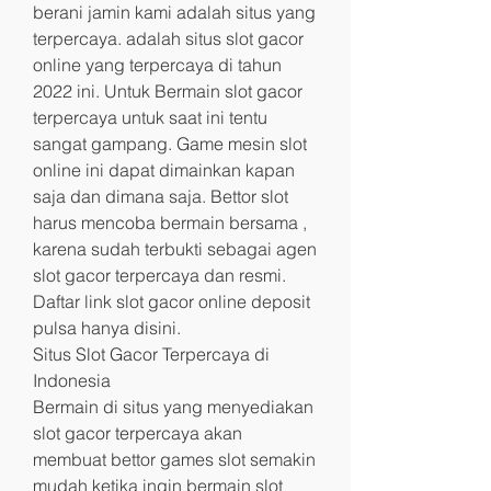
berani jamin kami adalah situs yang 
terpercaya. adalah situs slot gacor 
online yang terpercaya di tahun 
2022 ini. Untuk Bermain slot gacor 
terpercaya untuk saat ini tentu 
sangat gampang. Game mesin slot 
online ini dapat dimainkan kapan 
saja dan dimana saja. Bettor slot 
harus mencoba bermain bersama , 
karena sudah terbukti sebagai agen 
slot gacor terpercaya dan resmi. 
Daftar link slot gacor online deposit 
pulsa hanya disini.
Situs Slot Gacor Terpercaya di 
Indonesia
Bermain di situs yang menyediakan 
slot gacor terpercaya akan 
membuat bettor games slot semakin 
mudah ketika ingin bermain slot 