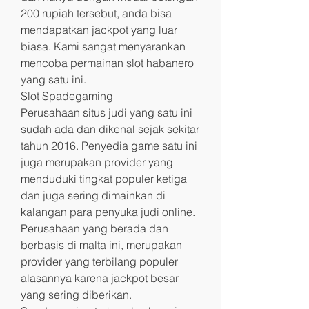
200 rupiah tersebut, anda bisa 
mendapatkan jackpot yang luar 
biasa. Kami sangat menyarankan 
mencoba permainan slot habanero 
yang satu ini.
Slot Spadegaming
Perusahaan situs judi yang satu ini 
sudah ada dan dikenal sejak sekitar 
tahun 2016. Penyedia game satu ini 
juga merupakan provider yang 
menduduki tingkat populer ketiga 
dan juga sering dimainkan di 
kalangan para penyuka judi online. 
Perusahaan yang berada dan 
berbasis di malta ini, merupakan 
provider yang terbilang populer 
alasannya karena jackpot besar 
yang sering diberikan. 