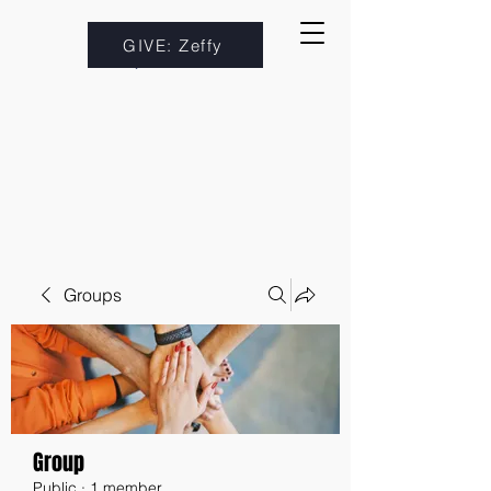
GIVE: Zeffy
Groups
Group
Public
·
1 member