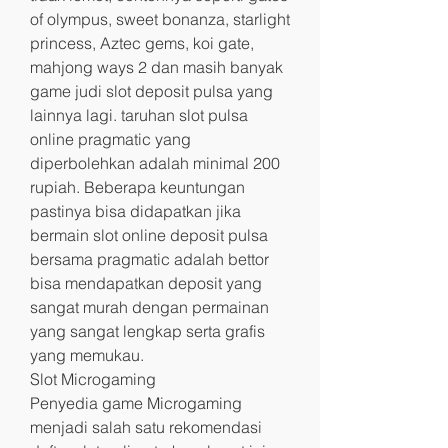
of olympus, sweet bonanza, starlight 
princess, Aztec gems, koi gate, 
mahjong ways 2 dan masih banyak 
game judi slot deposit pulsa yang 
lainnya lagi. taruhan slot pulsa 
online pragmatic yang 
diperbolehkan adalah minimal 200 
rupiah. Beberapa keuntungan 
pastinya bisa didapatkan jika 
bermain slot online deposit pulsa 
bersama pragmatic adalah bettor 
bisa mendapatkan deposit yang 
sangat murah dengan permainan 
yang sangat lengkap serta grafis 
yang memukau.
Slot Microgaming
Penyedia game Microgaming 
menjadi salah satu rekomendasi 