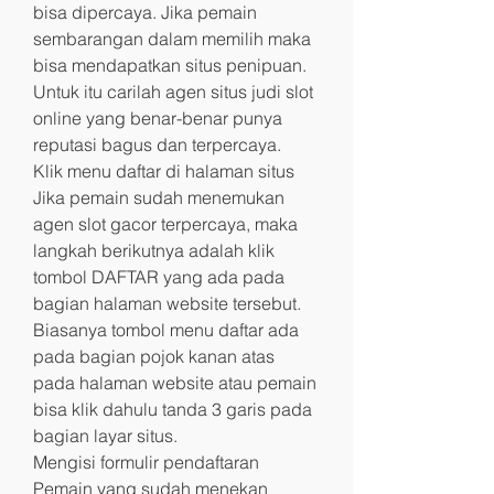
bisa dipercaya. Jika pemain 
sembarangan dalam memilih maka 
bisa mendapatkan situs penipuan. 
Untuk itu carilah agen situs judi slot 
online yang benar-benar punya 
reputasi bagus dan terpercaya.
Klik menu daftar di halaman situs
Jika pemain sudah menemukan 
agen slot gacor terpercaya, maka 
langkah berikutnya adalah klik 
tombol DAFTAR yang ada pada 
bagian halaman website tersebut. 
Biasanya tombol menu daftar ada 
pada bagian pojok kanan atas 
pada halaman website atau pemain 
bisa klik dahulu tanda 3 garis pada 
bagian layar situs.
Mengisi formulir pendaftaran
Pemain yang sudah menekan 