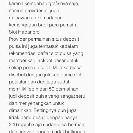
karena keindahan grafisnya saja, 
namun provider ini juga 
menawarkan kemudahan 
kemenangan bagi para pemain.
Slot Habanero
Provider permainan situs deposit 
pulsa ini juga termasuk kedalam 
rekomendasi daftar slot pulsa yang 
memberikan jackpot besar untuk 
setiap pemain setia. Mereka biasa 
disebut dengan julukan game slot 
petualangan dan juga sudah 
memiliki lebih dari 50 permainan 
judi deposit pulsa yang sangat seru 
dan menyenangkan untuk 
dimainkan. Bettingnya pun juga 
tidak perlu besar, dengan hanya 
200 rupiah saja sudah bisa bermain 
dan hanya dengan modal bettingan 