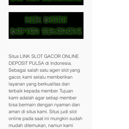
Situs LINK SLOT GACOR ONLINE 
DEPOSIT PULSA di Indonesia. 
Sebagai salah satu agen slot yang 
gacor, kami selalu memberikan 
layanan yang berkualitas dan 
terbaik kepada member. Tujuan 
kami adalah agar setiap member 
bisa bermain dengan nyaman dan 
aman di situs kami. Situs judi slot 
online pada saat ini mungkin sudah 
mudah ditemukan, namun kami 