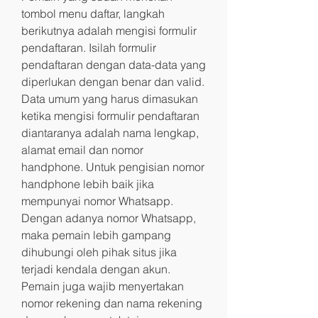
tombol menu daftar, langkah 
berikutnya adalah mengisi formulir 
pendaftaran. Isilah formulir 
pendaftaran dengan data-data yang 
diperlukan dengan benar dan valid. 
Data umum yang harus dimasukan 
ketika mengisi formulir pendaftaran 
diantaranya adalah nama lengkap, 
alamat email dan nomor 
handphone. Untuk pengisian nomor 
handphone lebih baik jika 
mempunyai nomor Whatsapp. 
Dengan adanya nomor Whatsapp, 
maka pemain lebih gampang 
dihubungi oleh pihak situs jika 
terjadi kendala dengan akun. 
Pemain juga wajib menyertakan 
nomor rekening dan nama rekening 