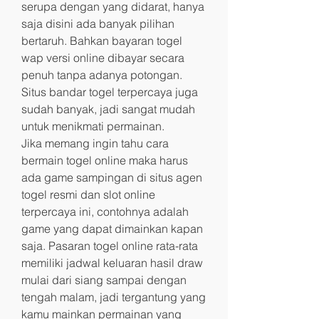
serupa dengan yang didarat, hanya 
saja disini ada banyak pilihan 
bertaruh. Bahkan bayaran togel 
wap versi online dibayar secara 
penuh tanpa adanya potongan. 
Situs bandar togel terpercaya juga 
sudah banyak, jadi sangat mudah 
untuk menikmati permainan.
Jika memang ingin tahu cara 
bermain togel online maka harus 
ada game sampingan di situs agen 
togel resmi dan slot online 
terpercaya ini, contohnya adalah 
game yang dapat dimainkan kapan 
saja. Pasaran togel online rata-rata 
memiliki jadwal keluaran hasil draw 
mulai dari siang sampai dengan 
tengah malam, jadi tergantung yang 
kamu mainkan permainan yang 