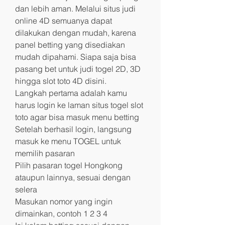
dan lebih aman. Melalui situs judi 
online 4D semuanya dapat 
dilakukan dengan mudah, karena 
panel betting yang disediakan 
mudah dipahami. Siapa saja bisa 
pasang bet untuk judi togel 2D, 3D 
hingga slot toto 4D disini.
Langkah pertama adalah kamu 
harus login ke laman situs togel slot 
toto agar bisa masuk menu betting
Setelah berhasil login, langsung 
masuk ke menu TOGEL untuk 
memilih pasaran
Pilih pasaran togel Hongkong 
ataupun lainnya, sesuai dengan 
selera
Masukan nomor yang ingin 
dimainkan, contoh 1 2 3 4