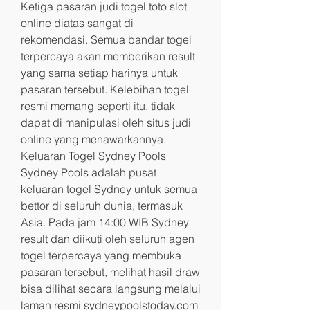
Ketiga pasaran judi togel toto slot 
online diatas sangat di 
rekomendasi. Semua bandar togel 
terpercaya akan memberikan result 
yang sama setiap harinya untuk 
pasaran tersebut. Kelebihan togel 
resmi memang seperti itu, tidak 
dapat di manipulasi oleh situs judi 
online yang menawarkannya.
Keluaran Togel Sydney Pools
Sydney Pools adalah pusat 
keluaran togel Sydney untuk semua 
bettor di seluruh dunia, termasuk 
Asia. Pada jam 14:00 WIB Sydney 
result dan diikuti oleh seluruh agen 
togel terpercaya yang membuka 
pasaran tersebut, melihat hasil draw 
bisa dilihat secara langsung melalui 
laman resmi sydneypoolstoday.com 