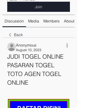
Join
Discussion
Media
Members
About
Back
Anonymous
August 10, 2023
JUDI TOGEL ONLINE 
PASARAN TOGEL 
TOTO AGEN TOGEL 
ONLINE