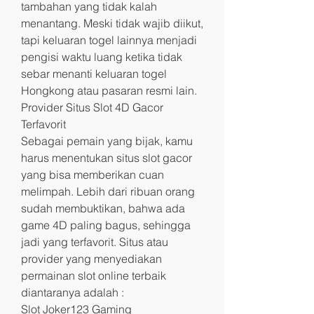
tambahan yang tidak kalah 
menantang. Meski tidak wajib diikut, 
tapi keluaran togel lainnya menjadi 
pengisi waktu luang ketika tidak 
sebar menanti keluaran togel 
Hongkong atau pasaran resmi lain.
Provider Situs Slot 4D Gacor 
Terfavorit
Sebagai pemain yang bijak, kamu 
harus menentukan situs slot gacor 
yang bisa memberikan cuan 
melimpah. Lebih dari ribuan orang 
sudah membuktikan, bahwa ada 
game 4D paling bagus, sehingga 
jadi yang terfavorit. Situs atau 
provider yang menyediakan 
permainan slot online terbaik 
diantaranya adalah :
Slot Joker123 Gaming