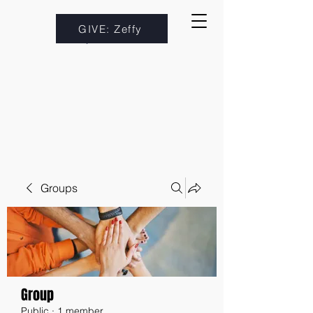
GIVE: Zeffy
Groups
Group
Public
·
1 member