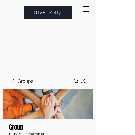
GIVE: Zeffy
Groups
Group
Public
·
1 member