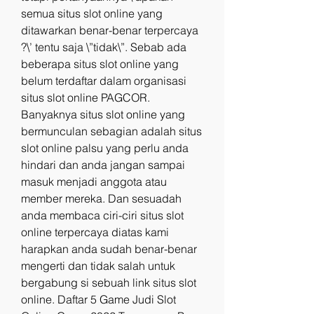
semua situs slot online yang 
ditawarkan benar-benar terpercaya 
?\’ tentu saja \”tidak\”. Sebab ada 
beberapa situs slot online yang 
belum terdaftar dalam organisasi 
situs slot online PAGCOR. 
Banyaknya situs slot online yang 
bermunculan sebagian adalah situs 
slot online palsu yang perlu anda 
hindari dan anda jangan sampai 
masuk menjadi anggota atau 
member mereka. Dan sesuadah 
anda membaca ciri-ciri situs slot 
online terpercaya diatas kami 
harapkan anda sudah benar-benar 
mengerti dan tidak salah untuk 
bergabung si sebuah link situs slot 
online. Daftar 5 Game Judi Slot 