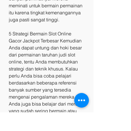
meminati untuk bermain permainan 
itu karena tingkat kemenangannya 
juga pasti sangat tinggi. 
5 Strategi Bermain Slot Online 
Gacor Jackpot Terbesar Kemudian 
Anda dapat untung dan hoki besar 
dari permainan taruhan judi slot 
online, tentu Anda membutuhkan 
strategi dan teknik khusus. Kalau 
perlu Anda bisa coba pelajari 
berdasarkan beberapa referensi 
banyak sumber yang tersedia 
mengenai pengalaman mereka. 
Anda juga bisa belajar dari mereka 
yang sudah sering bermain atau 
gemar bermain taruhannya judi slot 
secara berlangganan. Pastinya 