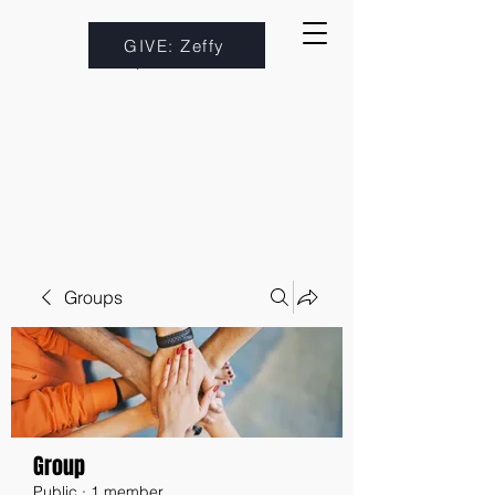
GIVE: Zeffy
Groups
Group
Public
·
1 member