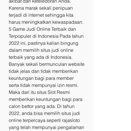
akibat dari keteledoran Anda. 
Karena marak sekali penipuan 
terjadi di internet sehingga kita 
harus meningkatkan kewaspadaan. 
5 Game Judi Online Terbaik dan 
Terpopuler di Indonesia Pada tahun 
2022 ini, pastinya kalian bingung 
dalam memilih situs judi online 
terbaik yang ada di Indonesia. 
Banyak sekali bermunculan website 
tidak jelas dan tidak memberikan 
keuntungan bagi para member 
serta tidak mempunyai izin resmi. 
Maka dari itu situs Slot Resmi 
memberikan keuntungan bagi para 
calon bettor yang ada. Di tahun 
2022, anda bisa memilih situs judi 
online terpercaya seperti rajasloto 
yang telah mempunyai pengalaman 