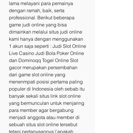
lama melayani para pemainya 
dengan ramah, baik, serta 
professional. Berikut beberapa 
game judi online yang bisa 
dimainkan melalui situs judi online 
kami hanya dengan menggunakan 
1 akun saja seperti : Judi Slot Online 
Live Casino Judi Bola Poker Online 
dan Dominoqq Togel Online Slot 
gacor merupakan persembahan 
dari game slot online yang 
menenmpati posisi pertama paling 
populer di Indonesia oleh sebab itu 
banyak sekali situs link slot online 
yang bermunculan untuk menjaring 
para member agar bergabung 
menjadi anggota atau member di 
sebuah situs slot online tersebut 
tetapi pertanyaannya \’apakah 