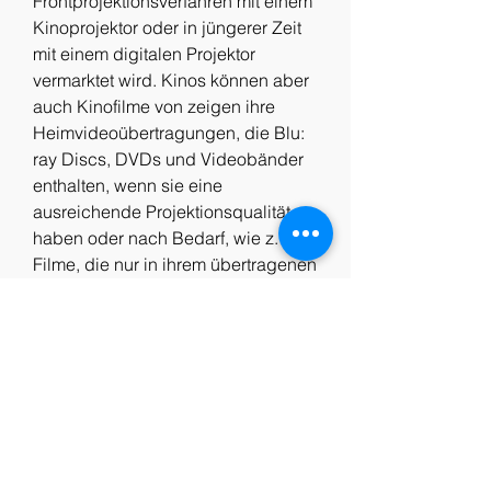
Frontprojektionsverfahren mit einem 
Kinoprojektor oder in jüngerer Zeit 
mit einem digitalen Projektor 
vermarktet wird. Kinos können aber 
auch Kinofilme von zeigen ihre 
Heimvideoübertragungen, die Blu: 
ray Discs, DVDs und Videobänder 
enthalten, wenn sie eine 
ausreichende Projektionsqualität 
haben oder nach Bedarf, wie z. B. 
Filme, die nur in ihrem übertragenen 
Zustand existieren, was auf Verlust 
oder Verschlechterung 
zurückzuführen sein kann des 
Meisters des Kinos und der Presse, 
aus der der Film ursprünglich 
bestand Aufgrund des Aufkommens 
der Produktion und des Vertriebs 
digitaler Filme könnten physische 