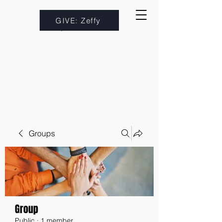
GIVE: Zeffy
Groups
Group
Public
·
1 member