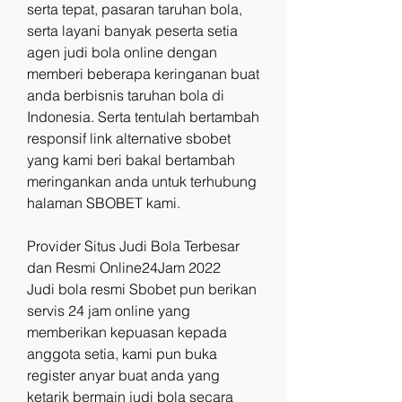
serta tepat, pasaran taruhan bola, 
serta layani banyak peserta setia 
agen judi bola online dengan 
memberi beberapa keringanan buat 
anda berbisnis taruhan bola di 
Indonesia. Serta tentulah bertambah 
responsif link alternative sbobet 
yang kami beri bakal bertambah 
meringankan anda untuk terhubung 
halaman SBOBET kami.
Provider Situs Judi Bola Terbesar 
dan Resmi Online24Jam 2022
Judi bola resmi Sbobet pun berikan 
servis 24 jam online yang 
memberikan kepuasan kepada 
anggota setia, kami pun buka 
register anyar buat anda yang 
ketarik bermain judi bola secara 