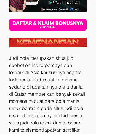
Judi bola merupakan situs judi 
sbobet online terpercaya dan 
terbaik di Asia khusus nya negara 
Indonesia. Pada saat ini dimana 
sedang di adakan nya piala dunia 
di Qatar, memberikan banyak sekali 
momentum buat para bola mania 
untuk bermain pada situs judi bola 
resmi dan terpercaya di Indonesia, 
situs judi bola resmi dan terbesar 
kami telah mendapatkan sertifikat 