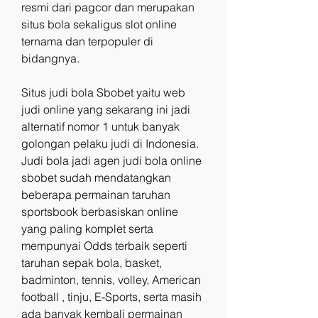
resmi dari pagcor dan merupakan 
situs bola sekaligus slot online 
ternama dan terpopuler di 
bidangnya.
Situs judi bola Sbobet yaitu web 
judi online yang sekarang ini jadi 
alternatif nomor 1 untuk banyak 
golongan pelaku judi di Indonesia. 
Judi bola jadi agen judi bola online 
sbobet sudah mendatangkan 
beberapa permainan taruhan 
sportsbook berbasiskan online 
yang paling komplet serta 
mempunyai Odds terbaik seperti 
taruhan sepak bola, basket, 
badminton, tennis, volley, American 
football , tinju, E-Sports, serta masih 
ada banyak kembali permainan 