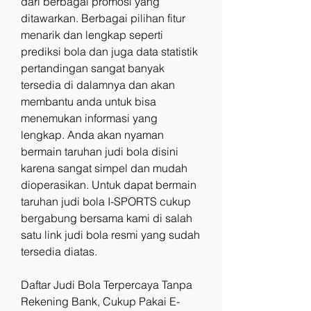
dari berbagai promosi yang 
ditawarkan. Berbagai pilihan fitur 
menarik dan lengkap seperti 
prediksi bola dan juga data statistik 
pertandingan sangat banyak 
tersedia di dalamnya dan akan 
membantu anda untuk bisa 
menemukan informasi yang 
lengkap. Anda akan nyaman 
bermain taruhan judi bola disini 
karena sangat simpel dan mudah 
dioperasikan. Untuk dapat bermain 
taruhan judi bola I-SPORTS cukup 
bergabung bersama kami di salah 
satu link judi bola resmi yang sudah 
tersedia diatas.
Daftar Judi Bola Terpercaya Tanpa 
Rekening Bank, Cukup Pakai E-