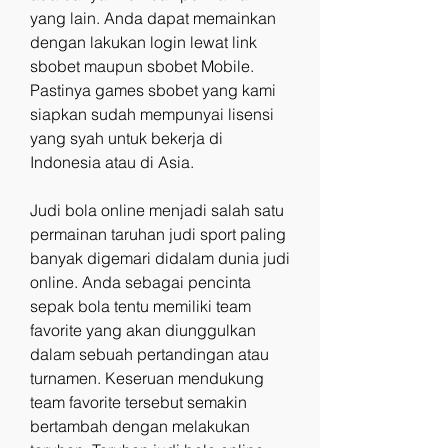
yang lain. Anda dapat memainkan 
dengan lakukan login lewat link 
sbobet maupun sbobet Mobile. 
Pastinya games sbobet yang kami 
siapkan sudah mempunyai lisensi 
yang syah untuk bekerja di 
Indonesia atau di Asia.
Judi bola online menjadi salah satu 
permainan taruhan judi sport paling 
banyak digemari didalam dunia judi 
online. Anda sebagai pencinta 
sepak bola tentu memiliki team 
favorite yang akan diunggulkan 
dalam sebuah pertandingan atau 
turnamen. Keseruan mendukung 
team favorite tersebut semakin 
bertambah dengan melakukan 