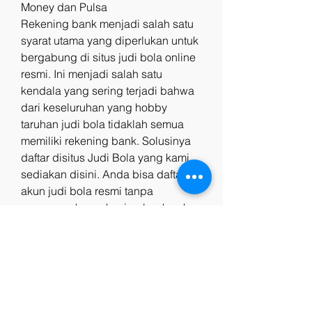
Money dan Pulsa
Rekening bank menjadi salah satu 
syarat utama yang diperlukan untuk 
bergabung di situs judi bola online 
resmi. Ini menjadi salah satu 
kendala yang sering terjadi bahwa 
dari keseluruhan yang hobby 
taruhan judi bola tidaklah semua 
memiliki rekening bank. Solusinya 
daftar disitus Judi Bola yang kami 
sediakan disini. Anda bisa daftar 
akun judi bola resmi tanpa 
menggunakan rekening bank cukup 
pakai nomor hp saja anda sudah 
bisa bergabung.
Daftar judi bola terpercaya tanpa 
rekening menjadi salah satu 
layanan paling favorite di situs Judi 