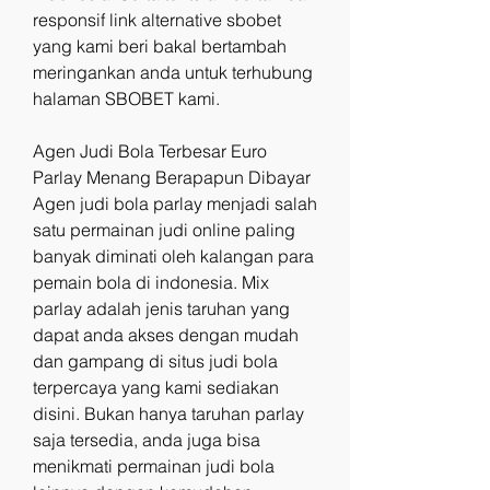
responsif link alternative sbobet 
yang kami beri bakal bertambah 
meringankan anda untuk terhubung 
halaman SBOBET kami.
Agen Judi Bola Terbesar Euro 
Parlay Menang Berapapun Dibayar
Agen judi bola parlay menjadi salah 
satu permainan judi online paling 
banyak diminati oleh kalangan para 
pemain bola di indonesia. Mix 
parlay adalah jenis taruhan yang 
dapat anda akses dengan mudah 
dan gampang di situs judi bola 
terpercaya yang kami sediakan 
disini. Bukan hanya taruhan parlay 
saja tersedia, anda juga bisa 
menikmati permainan judi bola 