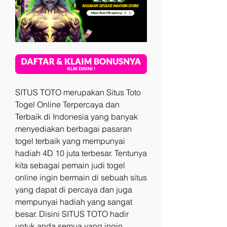
SITUS TOTO merupakan Situs Toto 
Togel Online Terpercaya dan 
Terbaik di Indonesia yang banyak 
menyediakan berbagai pasaran 
togel terbaik yang mempunyai 
hadiah 4D 10 juta terbesar. Tentunya 
kita sebagai pemain judi togel 
online ingin bermain di sebuah situs 
yang dapat di percaya dan juga 
mempunyai hadiah yang sangat 
besar. Disini SITUS TOTO hadir 
untuk anda semua yang ingin 