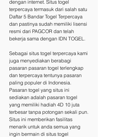
dengan internet. Situs togel 
terpercaya termasuk dari salah satu 
Daftar 5 Bandar Togel Terpercaya 
dan pastinya sudah memiliki lisensi 
resmi dari PAGCOR dan telah 
bekerja sama dengan IDN TOGEL.
Sebagai situs togel terpercaya kami 
juga menyediakan berabagi 
pasaran pasaran togel terlengkap 
dan terpercaya tentunya pasaran 
paling populer di Indonesia. 
Pasaran togel yang situs ini 
sediakan adalah pasaran togel 
yang memiliki hadiah 4D 10 juta 
terbesar tanpa potongan sekali pun. 
Situs ini memberikan fasilitas 
menarik untuk anda semua yang 
ingin bermain di situs togel 