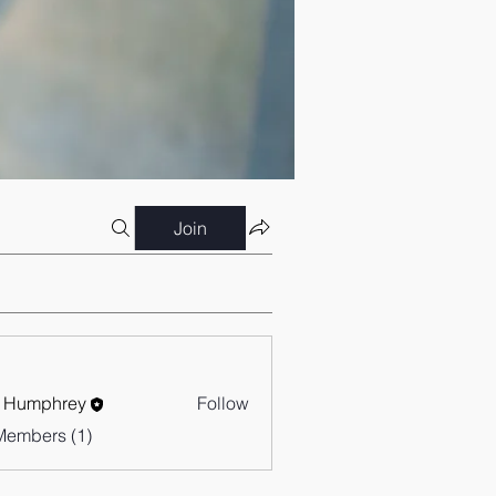
Join
 Humphrey
Follow
Members (1)