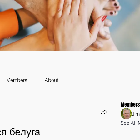
Members
About
Members
Jim
See All 
ся белуга