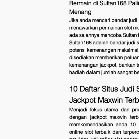
Bermain di Sultan168 Pal
Menang
Jika anda mencari bandar judi 
menawarkan permainan slot mu
ada salahnya mencoba Sultan1
Sultan168 adalah bandar judi 
potensi kemenangan maksimal y
disediakan memberikan peluang
kemenangan jackpot. bahkan t
hadiah dalam jumlah sangat be
10 Daftar Situs Judi 
Jackpot Maxwin Terb
Menjadi fokus utama dan prio
dengan jackpot maxwin terb
merekomendasikan anda 10 da
online slot terbaik dan terper