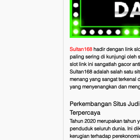
Sultan168 
hadir dengan link s
paling sering di kunjungi oleh
slot link ini sangatlah gacor 
Sultan168 adalah salah satu si
menang yang sangat terkenal d
yang menyenangkan dan meng
Perkembangan Situs Judi 
Terpercaya
Tahun 2020 merupakan tahun ya
penduduk seluruh dunia. Ini 
kerugian terhadap perekonomia