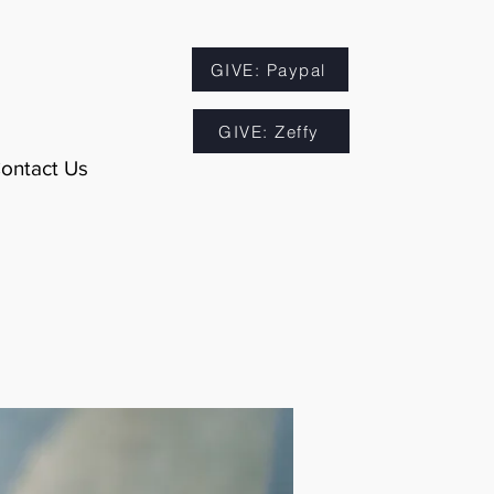
GIVE: Paypal
GIVE: Zeffy
ontact Us