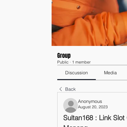
Group
Public
·
1 member
Discussion
Media
Back
Anonymous
August 20, 2023
Sultan168 : Link Slo