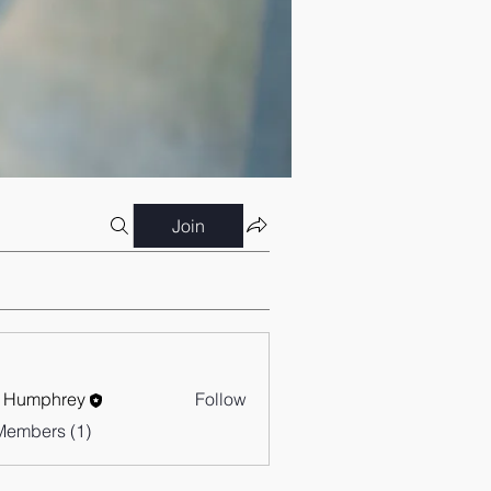
Join
 Humphrey
Follow
Members (1)