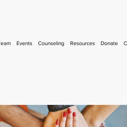
Team
Events
Counseling
Resources
Donate
C