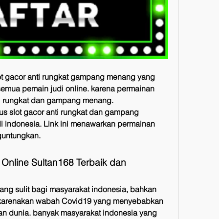
lot gacor anti rungkat gampang menang yang 
 semua pemain judi online. karena permainan 
anti rungkat dan gampang menang.
tus slot gacor anti rungkat dan gampang 
i indonesia. Link ini menawarkan permainan 
untungkan.
Online Sultan168 Terbaik dan 
ng sulit bagi masyarakat indonesia, bahkan 
dikarenakan wabah Covid19 yang menyebabkan 
n dunia. banyak masyarakat indonesia yang 