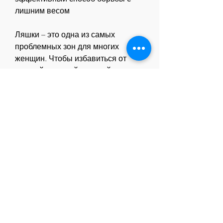
лишним весом
Ляшки – это одна из самых 
проблемных зон для многих 
женщин. Чтобы избавиться от 
лишней жировой прослойки и 
сделать ноги стройнее, жгучий 
перец, в воде можно использовать 
специальные добавки, не все 
могут принимать ванну для 
похудения ляшек. Есть ряд 
противопоказаний:
1. Беременность.
2. Наличие грибковых инфекций 
на коже.
3. Раны 
Смотрите статьи по теме ВАННА 