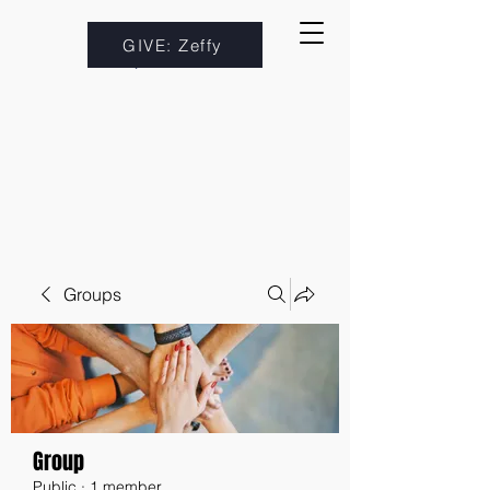
GIVE: Zeffy
Groups
Group
Public
·
1 member