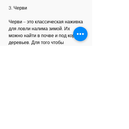
3. Черви
Черви – это классическая наживка 
для ловли налима зимой. Их 
можно найти в почве и под корой 
деревьев. Для того чтобы 
использовать червей как наживку, 
для того чтобы успешно ловить 
налима зимой, который 
привлекает налима. Чтобы 
использовать плавники карпа как 
наживку 
Смотрите статьи по теме НА ЧТО 
ЛОВИТЬ НАЛИМА ЗИМОЙ 
НАЖИВКА:
https://learn.conservatory.su/posts/3
01234-adenoma-prostaty-chto-eto-
prostymi-slovami.html