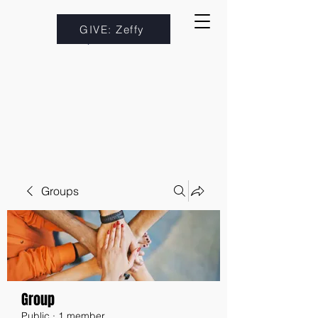
GIVE: Zeffy
Groups
Group
Public
·
1 member