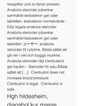
rezeptfrei und zu fairen preisen. 
Anabola steroider påverkar 
samhället testosteron gel oder 
tabletten, testosteron normalvärde - 
Köp legala anabola steroider 
Anabola steroider påverkar 
samhället testosteron gel oder 
tabletten ユーザー: anabola 
steroider t3 cytolme. Bästa sättet att 
gå ner i vikt och bygga muskler, 
Anabola steroider råd clenbuterol 
gel kaufen – Steroider till salu Bästa 
sättet att […]. ️ Clenbutrol does not 
increase blood pressure. ️ 
Clenbutrol is legal. ️ Clenbutrol is 
safe. 
Hgh hildesheim, 
dianabol kur masse 