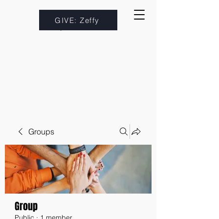
GIVE: Zeffy
Groups
Group
Public
·
1 member