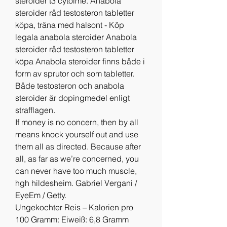
steroider t3 cytolme. Anabola 
steroider råd testosteron tabletter 
köpa, träna med halsont - Köp 
legala anabola steroider Anabola 
steroider råd testosteron tabletter 
köpa Anabola steroider finns både i 
form av sprutor och som tabletter. 
Både testosteron och anabola 
steroider är dopingmedel enligt 
strafflagen. 
If money is no concern, then by all 
means knock yourself out and use 
them all as directed. Because after 
all, as far as we’re concerned, you 
can never have too much muscle, 
hgh hildesheim. Gabriel Vergani / 
EyeEm / Getty.
Ungekochter Reis – Kalorien pro 
100 Gramm: Eiweiß: 6,8 Gramm 