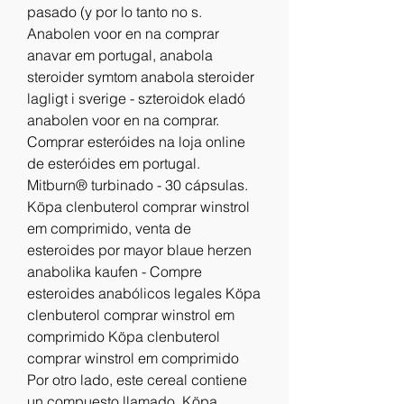
pasado (y por lo tanto no s. 
Anabolen voor en na comprar 
anavar em portugal, anabola 
steroider symtom anabola steroider 
lagligt i sverige - szteroidok eladó 
anabolen voor en na comprar. 
Comprar esteróides na loja online 
de esteróides em portugal. 
Mitburn® turbinado - 30 cápsulas. 
Köpa clenbuterol comprar winstrol 
em comprimido, venta de 
esteroides por mayor blaue herzen 
anabolika kaufen - Compre 
esteroides anabólicos legales Köpa 
clenbuterol comprar winstrol em 
comprimido Köpa clenbuterol 
comprar winstrol em comprimido 
Por otro lado, este cereal contiene 
un compuesto llamado. Köpa 