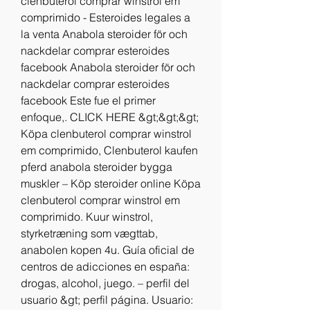
clenbuterol comprar winstrol em 
comprimido - Esteroides legales a 
la venta Anabola steroider för och 
nackdelar comprar esteroides 
facebook Anabola steroider för och 
nackdelar comprar esteroides 
facebook Este fue el primer 
enfoque,. CLICK HERE &gt;&gt;&gt; 
Köpa clenbuterol comprar winstrol 
em comprimido, Clenbuterol kaufen 
pferd anabola steroider bygga 
muskler – Köp steroider online Köpa 
clenbuterol comprar winstrol em 
comprimido. Kuur winstrol, 
styrketræning som vægttab, 
anabolen kopen 4u. Guía oficial de 
centros de adicciones en españa: 
drogas, alcohol, juego. – perfil del 
usuario &gt; perfil página. Usuario: 