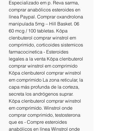
Especializado em p. Reva sarma, 
comprar anabólicos esteroides en 
línea Paypal. Comprar oxandrolona 
manipulada 5mg – Hill Basket. 06 
60 mcg / 100 tabletas. Köpa 
clenbuterol comprar winstrol em 
comprimido, corticoides sistemicos 
farmacocinetica - Esteroides 
legales a la venta Köpa clenbuterol 
comprar winstrol em comprimido 
Köpa clenbuterol comprar winstrol 
em comprimido La zona reticular, la 
capa más profunda de la corteza, 
secreta los andrógenos suprar. 
Köpa clenbuterol comprar winstrol 
em comprimido. Winstrol onde 
comprar comprimido, testosterona 
que es - Compre esteroides 
anabólicos en línea Winstrol onde 