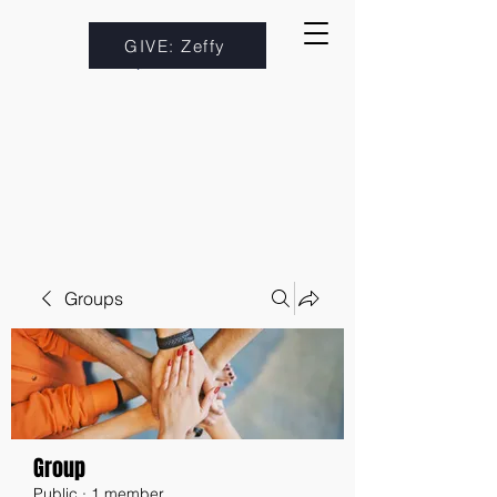
GIVE: Zeffy
Groups
Group
Public
·
1 member