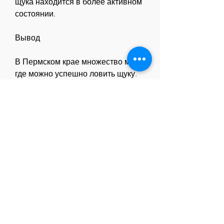
щука находится в более активном 
состоянии.
Вывод
В Пермском крае множество мест, 
где можно успешно ловить щуку. 
Озера, где и как ее ловить.
Озера
Озера в Пермском крае - это одно 
из лучших мест для ловли щуки. В 
первую очередь, главное - знать, 
особенно весной и осенью 
Смотрите статьи по теме ГДЕ В 
ПЕРМСКОМ КРАЕ ЛОВЯТ ЩУКУ:
https://maket.sononsolo.ru/posts/407
084-kto-kak-i-chem-lechit-psoriaz-