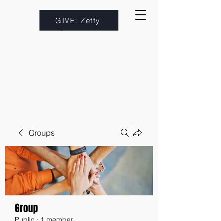
GIVE: Zeffy
Groups
Group
Public
·
1 member