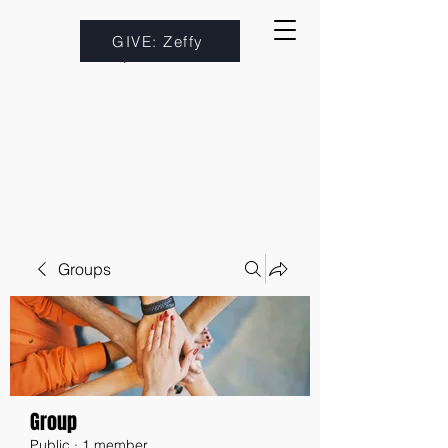
GIVE: Zeffy
Groups
Group
Public
·
1 member