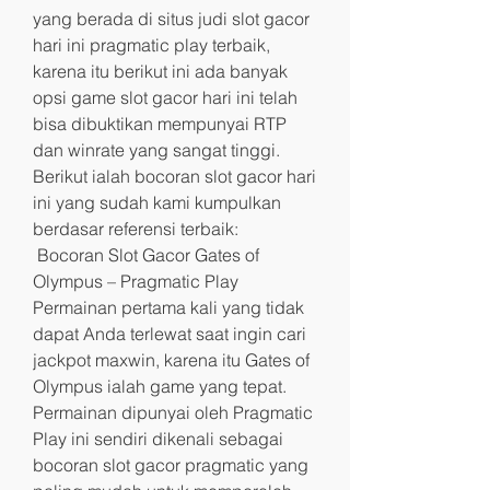
yang berada di situs judi slot gacor 
hari ini pragmatic play terbaik, 
karena itu berikut ini ada banyak 
opsi game slot gacor hari ini telah 
bisa dibuktikan mempunyai RTP 
dan winrate yang sangat tinggi. 
Berikut ialah bocoran slot gacor hari 
ini yang sudah kami kumpulkan 
berdasar referensi terbaik:
 Bocoran Slot Gacor Gates of 
Olympus – Pragmatic Play 
Permainan pertama kali yang tidak 
dapat Anda terlewat saat ingin cari 
jackpot maxwin, karena itu Gates of 
Olympus ialah game yang tepat. 
Permainan dipunyai oleh Pragmatic 
Play ini sendiri dikenali sebagai 
bocoran slot gacor pragmatic yang 