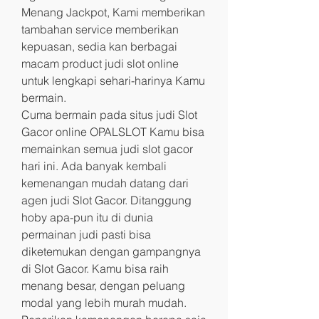
Menang Jackpot, Kami memberikan 
tambahan service memberikan 
kepuasan, sedia kan berbagai 
macam product judi slot online 
untuk lengkapi sehari-harinya Kamu 
bermain.
Cuma bermain pada situs judi Slot 
Gacor online OPALSLOT Kamu bisa 
memainkan semua judi slot gacor 
hari ini. Ada banyak kembali 
kemenangan mudah datang dari 
agen judi Slot Gacor. Ditanggung 
hoby apa-pun itu di dunia 
permainan judi pasti bisa 
diketemukan dengan gampangnya 
di Slot Gacor. Kamu bisa raih 
menang besar, dengan peluang 
modal yang lebih murah mudah. 