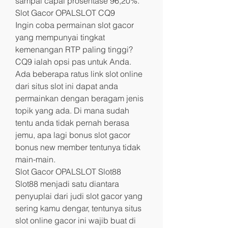
sampai capai prosentase 96,20%.
Slot Gacor OPALSLOT CQ9
Ingin coba permainan slot gacor 
yang mempunyai tingkat 
kemenangan RTP paling tinggi? 
CQ9 ialah opsi pas untuk Anda. 
Ada beberapa ratus link slot online 
dari situs slot ini dapat anda 
permainkan dengan beragam jenis 
topik yang ada. Di mana sudah 
tentu anda tidak pernah berasa 
jemu, apa lagi bonus slot gacor 
bonus new member tentunya tidak 
main-main.
Slot Gacor OPALSLOT Slot88
Slot88 menjadi satu diantara 
penyuplai dari judi slot gacor yang 
sering kamu dengar, tentunya situs 
slot online gacor ini wajib buat di 