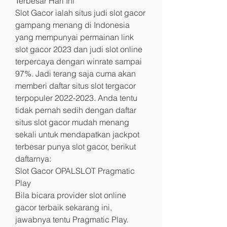
Terbesar Hari Ini
Slot Gacor ialah situs judi slot gacor 
gampang menang di Indonesia 
yang mempunyai permainan link 
slot gacor 2023 dan judi slot online 
terpercaya dengan winrate sampai 
97%. Jadi terang saja cuma akan 
memberi daftar situs slot tergacor 
terpopuler 2022-2023. Anda tentu 
tidak pernah sedih dengan daftar 
situs slot gacor mudah menang 
sekali untuk mendapatkan jackpot 
terbesar punya slot gacor, berikut 
daftarnya:
Slot Gacor OPALSLOT Pragmatic 
Play
Bila bicara provider slot online 
gacor terbaik sekarang ini, 
jawabnya tentu Pragmatic Play. 