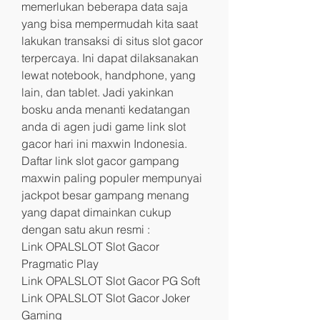
memerlukan beberapa data saja 
yang bisa mempermudah kita saat 
lakukan transaksi di situs slot gacor 
terpercaya. Ini dapat dilaksanakan 
lewat notebook, handphone, yang 
lain, dan tablet. Jadi yakinkan 
bosku anda menanti kedatangan 
anda di agen judi game link slot 
gacor hari ini maxwin Indonesia. 
Daftar link slot gacor gampang 
maxwin paling populer mempunyai 
jackpot besar gampang menang 
yang dapat dimainkan cukup 
dengan satu akun resmi :
Link OPALSLOT Slot Gacor 
Pragmatic Play
Link OPALSLOT Slot Gacor PG Soft
Link OPALSLOT Slot Gacor Joker 
Gaming