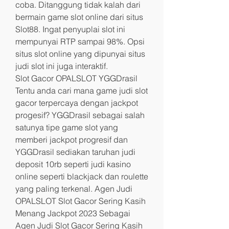
coba. Ditanggung tidak kalah dari 
bermain game slot online dari situs 
Slot88. Ingat penyuplai slot ini 
mempunyai RTP sampai 98%. Opsi 
situs slot online yang dipunyai situs 
judi slot ini juga interaktif.
Slot Gacor OPALSLOT YGGDrasil
Tentu anda cari mana game judi slot 
gacor terpercaya dengan jackpot 
progesif? YGGDrasil sebagai salah 
satunya tipe game slot yang 
memberi jackpot progresif dan 
YGGDrasil sediakan taruhan judi 
deposit 10rb seperti judi kasino 
online seperti blackjack dan roulette 
yang paling terkenal. Agen Judi 
OPALSLOT Slot Gacor Sering Kasih 
Menang Jackpot 2023 Sebagai 
Agen Judi Slot Gacor Sering Kasih 