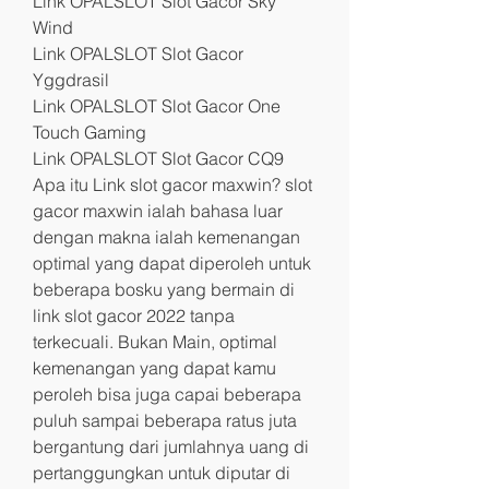
Link OPALSLOT Slot Gacor Sky 
Wind
Link OPALSLOT Slot Gacor 
Yggdrasil
Link OPALSLOT Slot Gacor One 
Touch Gaming
Link OPALSLOT Slot Gacor CQ9
Apa itu Link slot gacor maxwin? slot 
gacor maxwin ialah bahasa luar 
dengan makna ialah kemenangan 
optimal yang dapat diperoleh untuk 
beberapa bosku yang bermain di 
link slot gacor 2022 tanpa 
terkecuali. Bukan Main, optimal 
kemenangan yang dapat kamu 
peroleh bisa juga capai beberapa 
puluh sampai beberapa ratus juta 
bergantung dari jumlahnya uang di 
pertanggungkan untuk diputar di 