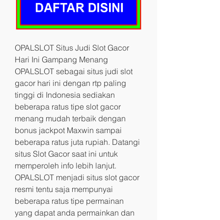
OPALSLOT Situs Judi Slot Gacor 
Hari Ini Gampang Menang
OPALSLOT sebagai situs judi slot 
gacor hari ini dengan rtp paling 
tinggi di Indonesia sediakan 
beberapa ratus tipe slot gacor 
menang mudah terbaik dengan 
bonus jackpot Maxwin sampai 
beberapa ratus juta rupiah. Datangi 
situs Slot Gacor saat ini untuk 
memperoleh info lebih lanjut. 
OPALSLOT menjadi situs slot gacor 
resmi tentu saja mempunyai 
beberapa ratus tipe permainan 
yang dapat anda permainkan dan 