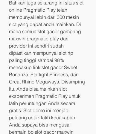
Bahkan juga sekarang ini situs slot 
online Pragmatic Play telah 
mempunyai lebih dari 300 mesin 
slot yang dapat anda mainkan. Di 
mana semua slot gacor gampang 
maxwin pragmatic play dari 
provider ini sendiri sudah 
dipastikan mempunyai slot rtp 
paling tinggi sampai 98% 
mencakup link slot gacor Sweet 
Bonanza, Starlight Princess, dan 
Great Rhino Megaways. Disamping 
itu, Anda bisa mainkan slot 
eksperimen Pragmatic Play untuk 
latih peruntungan Anda secara 
gratis. Slot demo ini menjadi 
peluang untuk latih kecakapan 
Anda supaya bisa mengusai 
bermain bo slot gacor maxwin 